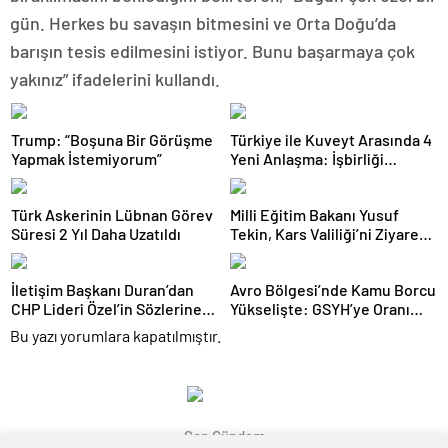
gün. Herkes bu savaşın bitmesini ve Orta Doğu’da
barışın tesis edilmesini istiyor. Bunu başarmaya çok
yakınız” ifadelerini kullandı.
Trump: “Boşuna Bir Görüşme
Türkiye ile Kuveyt Arasında 4
Yapmak İstemiyorum”
Yeni Anlaşma: İşbirliği
Güçleniyor
Türk Askerinin Lübnan Görev
Milli Eğitim Bakanı Yusuf
Süresi 2 Yıl Daha Uzatıldı
Tekin, Kars Valiliği’ni Ziyaret
Etti
İletişim Başkanı Duran’dan
Avro Bölgesi’nde Kamu Borcu
CHP Lideri Özel’in Sözlerine
Yükselişte: GSYH’ye Oranı
Sert Tepki
Yüzde 88,2’ye Ulaştı
Bu yazı yorumlara kapatılmıştır.
Son Gündem