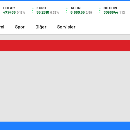
DOLAR
EURO
ALTIN
BITCOIN
47,7436
55,2510
6.660,55
3098644
0.18%
0.32%
2,59
1.1%
mi
Spor
Diğer
Servisler