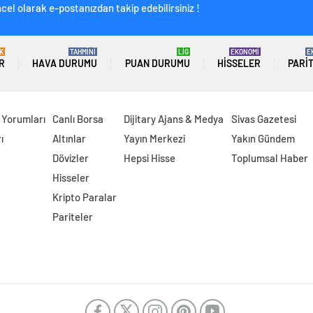
cel olarak e-postanızdan takip edebilirsiniz !
K
TAHMİNİ
LİG
EKONOMİ
E
R
HAVA DURUMU
PUAN DURUMU
HISSELER
PARI
 Yorumları
Canlı Borsa
Dijitary Ajans & Medya
Sivas Gazetesi
ı
Altınlar
Yayın Merkezi
Yakın Gündem
Dövizler
Hepsi Hisse
Toplumsal Haber
Hisseler
Kripto Paralar
Pariteler