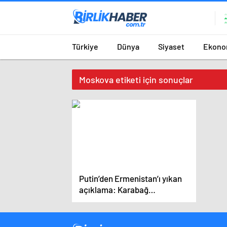
Türkiye
Dünya
Siyaset
Ekono
Moskova etiketi için sonuçlar
Putin’den Ermenistan’ı yıkan
açıklama: Karabağ
Azerbaycan’ın ayrılmaz bir
parçasıdır!