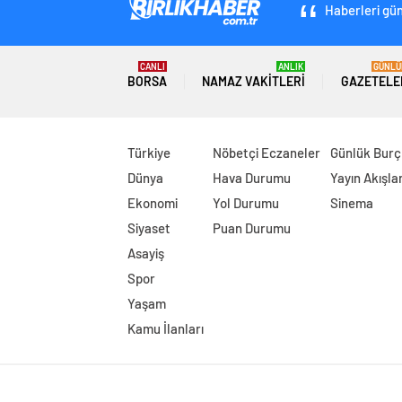
Haberleri gün
CANLI
ANLIK
GÜNLÜ
BORSA
NAMAZ VAKITLERI
GAZETELE
Türkiye
Nöbetçi Eczaneler
Günlük Burç
Dünya
Hava Durumu
Yayın Akışlar
Ekonomi
Yol Durumu
Sinema
Siyaset
Puan Durumu
Asayiş
Spor
Yaşam
Kamu İlanları