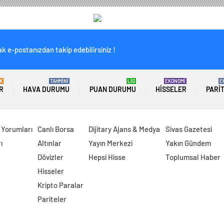
k e-postanızdan takip edebilirsiniz !
K
TAHMİNİ
LİG
EKONOMİ
E
R
HAVA DURUMU
PUAN DURUMU
HISSELER
PARI
 Yorumları
Canlı Borsa
Dijitary Ajans & Medya
Sivas Gazetesi
ı
Altınlar
Yayın Merkezi
Yakın Gündem
Dövizler
Hepsi Hisse
Toplumsal Haber
Hisseler
Kripto Paralar
Pariteler