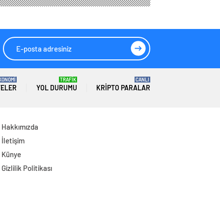
Temaslarda
Lideri Hristodulidis
Bulundu: Hedef 25
26 Ağustos’ta
Milyar Dolar Ticaret
Görüşecek
Hacmi
KONOMİ
TRAFİK
CANLI
TELER
YOL DURUMU
KRIPTO PARALAR
Hakkımızda
İletişim
Künye
Gizlilik Politikası