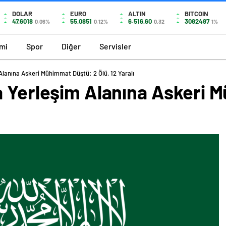
DOLAR
EURO
ALTIN
BITCOIN
47,6018
55,0851
6.516,60
3082487
0.06%
0.12%
0,32
1%
mi
Spor
Diğer
Servisler
Alanına Askeri Mühimmat Düştü: 2 Ölü, 12 Yaralı
a Yerleşim Alanına Askeri 