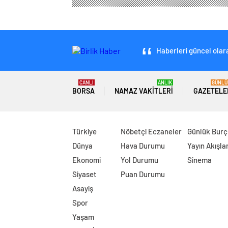
Haberleri güncel olara
CANLI
ANLIK
GÜNLÜ
BORSA
NAMAZ VAKITLERI
GAZETELE
Türkiye
Nöbetçi Eczaneler
Günlük Burç
Dünya
Hava Durumu
Yayın Akışlar
Ekonomi
Yol Durumu
Sinema
Siyaset
Puan Durumu
Asayiş
Spor
Yaşam