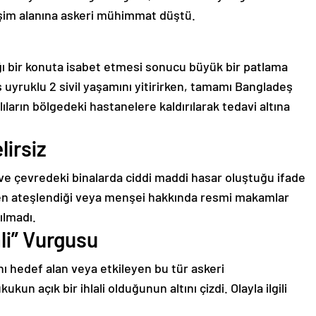
leşim alanına askeri mühimmat düştü.
ğı bir konuta isabet etmesi sonucu büyük bir patlama
uyruklu 2 sivil yaşamını yitirirken, tamamı Bangladeş
lıların bölgedeki hastanelere kaldırılarak tedavi altına
irsiz
 ve çevredeki binalarda ciddi maddi hasar oluştuğu ifade
en ateşlendiği veya menşei hakkında resmi makamlar
ılmadı.
li” Vurgusu
ını hedef alan veya etkileyen bu tür askeri
kukun açık bir ihlali olduğunun altını çizdi. Olayla ilgili