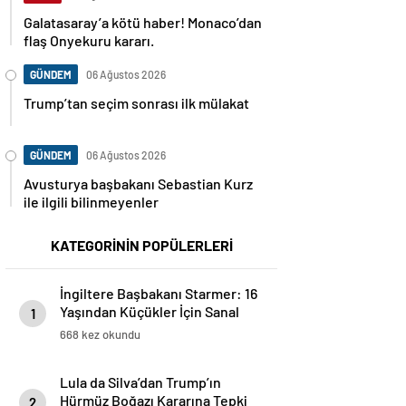
Galatasaray’a kötü haber! Monaco’dan
flaş Onyekuru kararı.
GÜNDEM
06 Ağustos 2026
Trump’tan seçim sonrası ilk mülakat
GÜNDEM
06 Ağustos 2026
Avusturya başbakanı Sebastian Kurz
ile ilgili bilinmeyenler
KATEGORİNİN POPÜLERLERİ
İngiltere Başbakanı Starmer: 16
Yaşından Küçükler İçin Sanal
1
Medya Yasaklanacak
668 kez okundu
Lula da Silva’dan Trump’ın
Hürmüz Boğazı Kararına Tepki
2