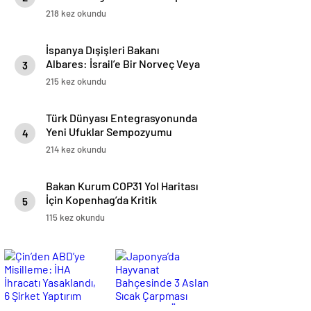
218 kez okundu
İspanya Dışişleri Bakanı
Albares: İsrail’e Bir Norveç Veya
3
İzlanda’ya Davrandığımız Gibi
215 kez okundu
Davranamayız
Türk Dünyası Entegrasyonunda
Yeni Ufuklar Sempozyumu
4
Ankara’da Gerçekleştirildi
214 kez okundu
Bakan Kurum COP31 Yol Haritası
İçin Kopenhag’da Kritik
5
Temaslarda Bulundu
115 kez okundu