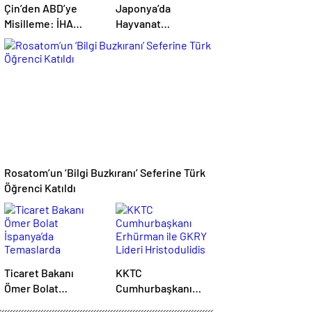
Çin’den ABD’ye
Japonya’da
Misilleme: İHA
Hayvanat
İhracatı Yasaklandı,
Bahçesinde 3 Aslan
6 Şirket Yaptırım
Sıcak Çarpması
Listesinde
Şüphesiyle Öldü
Rosatom’un ‘Bilgi Buzkıranı’ Seferine Türk
Öğrenci Katıldı
Ticaret Bakanı
KKTC
Ömer Bolat
Cumhurbaşkanı
İspanya’da
Erhürman ile GKRY