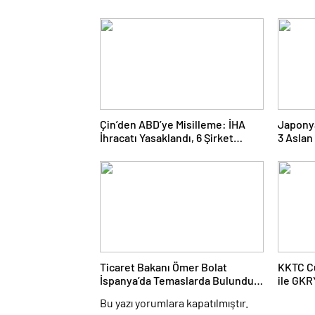
Çin’den ABD’ye Misilleme: İHA
Japony
İhracatı Yasaklandı, 6 Şirket
3 Aslan
Yaptırım Listesinde
Şüphes
Ticaret Bakanı Ömer Bolat
KKTC C
İspanya’da Temaslarda Bulundu:
ile GKR
Hedef 25 Milyar Dolar Ticaret
Ağusto
Bu yazı yorumlara kapatılmıştır.
Hacmi