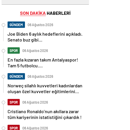
SON DAKİKA
HABERLERİ
GÜNDEM
06 Ağustos 2026
Joe Biden 6 aylık hedeflerini açıkladı.
Senato buz gibi…
SPOR
06 Ağustos 2026
En fazla kızaran takım Antalyaspor!
Tam 5 futbolcu….
GÜNDEM
06 Ağustos 2026
Norweç silahlı kuvvetleri kadınlardan
oluşan özel kuvvetler eğitimlerini
başlattı.
SPOR
06 Ağustos 2026
Cristiano Ronaldo’nun akıllara zarar
tüm kariyerinin istatistiğini çıkardık !
SPOR
06 Ağustos 2026