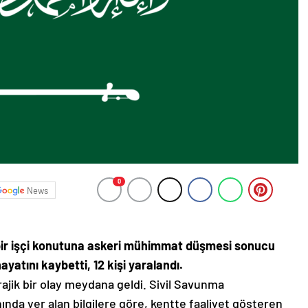
0
News
 bir işçi konutuna askeri mühimmat düşmesi sonucu
yatını kaybetti, 12 kişi yaralandı.
ajik bir olay meydana geldi. Sivil Savunma
ında yer alan bilgilere göre, kentte faaliyet gösteren