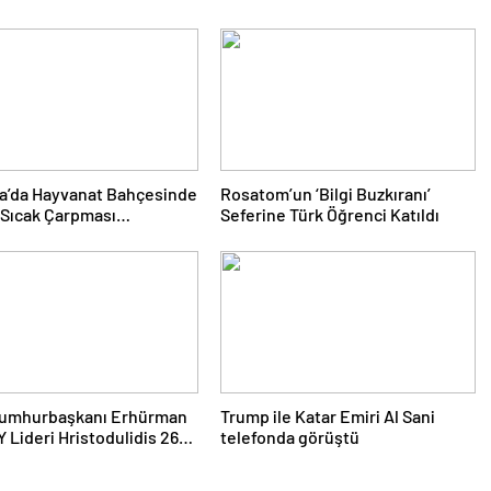
a’da Hayvanat Bahçesinde
Rosatom’un ‘Bilgi Buzkıranı’
 Sıcak Çarpması
Seferine Türk Öğrenci Katıldı
iyle Öldü
umhurbaşkanı Erhürman
Trump ile Katar Emiri Al Sani
Y Lideri Hristodulidis 26
telefonda görüştü
s’ta Görüşecek