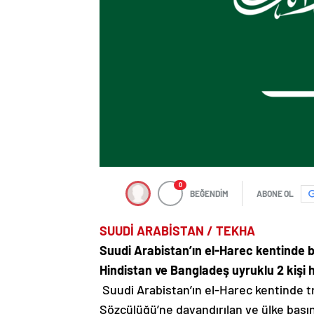
0
BEĞENDİM
ABONE OL
SUUDİ ARABİSTAN / TEKHA
Suudi Arabistan’ın el-Harec kentinde
Hindistan ve Bangladeş uyruklu 2 kişi ha
Suudi Arabistan’ın el-Harec kentinde tr
Sözcülüğü’ne dayandırılan ve ülke basın