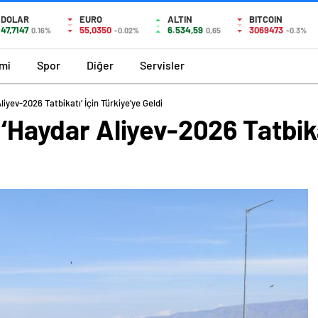
DOLAR
EURO
ALTIN
BITCOIN
47,7147
55,0350
6.534,59
3069473
0.16%
-0.02%
0,65
-0.3%
mi
Spor
Diğer
Servisler
liyev-2026 Tatbikatı’ İçin Türkiye’ye Geldi
 ‘Haydar Aliyev-2026 Tatbika