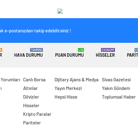
k e-postanızdan takip edebilirsiniz !
K
TAHMİNİ
LİG
EKONOMİ
E
R
HAVA DURUMU
PUAN DURUMU
HISSELER
PARI
 Yorumları
Canlı Borsa
Dijitary Ajans & Medya
Sivas Gazetesi
ı
Altınlar
Yayın Merkezi
Yakın Gündem
Dövizler
Hepsi Hisse
Toplumsal Haber
Hisseler
Kripto Paralar
Pariteler