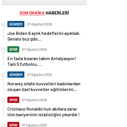
SON DAKİKA
HABERLERİ
GÜNDEM
07 Ağustos 2026
Joe Biden 6 aylık hedeflerini açıkladı.
Senato buz gibi…
SPOR
07 Ağustos 2026
En fazla kızaran takım Antalyaspor!
Tam 5 futbolcu….
GÜNDEM
07 Ağustos 2026
Norweç silahlı kuvvetleri kadınlardan
oluşan özel kuvvetler eğitimlerini
başlattı.
SPOR
07 Ağustos 2026
Cristiano Ronaldo’nun akıllara zarar
tüm kariyerinin istatistiğini çıkardık !
SPOR
07 Ağustos 2026