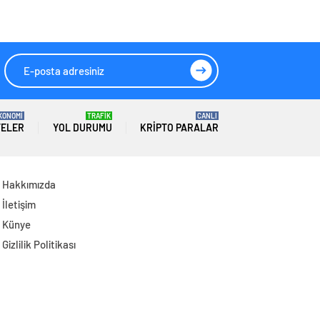
Kaybetti
Girişimci ORKÖY
Desteğiyle Üretiyor
KONOMİ
TRAFİK
CANLI
TELER
YOL DURUMU
KRIPTO PARALAR
Hakkımızda
İletişim
Künye
Gizlilik Politikası