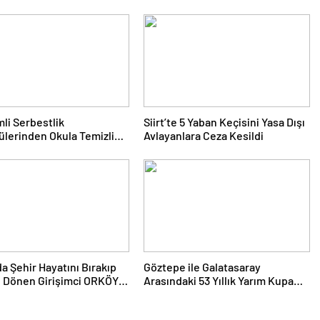
li Serbestlik
Siirt’te 5 Yaban Keçisini Yasa Dışı
lerinden Okula Temizlik
Avlayanlara Ceza Kesildi
i
da Şehir Hayatını Bırakıp
Göztepe ile Galatasaray
 Dönen Girişimci ORKÖY
Arasındaki 53 Yıllık Yarım Kupa
yle Üretiyor
Hikayesi