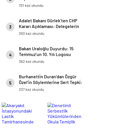
Miras Gezisi Düzenlendi
731 kez okundu
Adalet Bakanı Gürlek’ten CHP
Kararı Açıklaması: Delegelerin
3
Ve Üyenin İradesinin Menfaat Ve
393 kez okundu
Baskı İle Sakatlanması Kabul
Edilemez
Bakan Uraloğlu Duyurdu: 15
Temmuz’un 10. Yılı Logosu
4
Yüksek Hızlı Trenlerde Yer
362 kez okundu
Alacak
Burhanetti̇n Duran’dan Özgür
Özel’i̇n Söylemleri̇ne Sert Tepki̇:
5
“Si̇yasi̇ Nezaket Ve Gerçeklik
337 kez okundu
Aşınmaktadır”