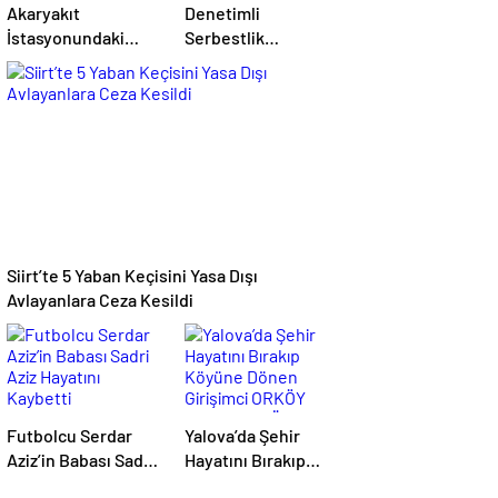
Akaryakıt
Denetimli
İstasyonundaki
Serbestlik
Lastik
Yükümlülerinden
Tamirhanesinde
Okula Temizlik
Yangın Çıktı
Desteği
Siirt’te 5 Yaban Keçisini Yasa Dışı
Avlayanlara Ceza Kesildi
Futbolcu Serdar
Yalova’da Şehir
Aziz’in Babası Sadri
Hayatını Bırakıp
Aziz Hayatını
Köyüne Dönen