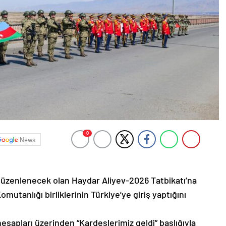
0
News
 düzenlenecek olan Haydar Aliyev-2026 Tatbikatı’na
mutanlığı birliklerinin Türkiye’ye giriş yaptığını
esapları üzerinden “Kardeşlerimiz geldi” başlığıyla