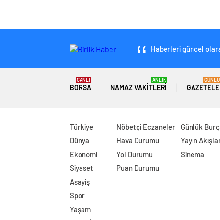
Haberleri güncel olara
CANLI
ANLIK
GÜNLÜ
BORSA
NAMAZ VAKITLERI
GAZETELE
Türkiye
Nöbetçi Eczaneler
Günlük Burç
Dünya
Hava Durumu
Yayın Akışlar
Ekonomi
Yol Durumu
Sinema
Siyaset
Puan Durumu
Asayiş
Spor
Yaşam