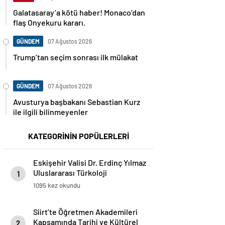
Galatasaray’a kötü haber! Monaco’dan
flaş Onyekuru kararı.
GÜNDEM
07 Ağustos 2026
Trump’tan seçim sonrası ilk mülakat
GÜNDEM
07 Ağustos 2026
Avusturya başbakanı Sebastian Kurz
ile ilgili bilinmeyenler
KATEGORİNİN POPÜLERLERİ
Eskişehir Valisi Dr. Erdinç Yılmaz
Uluslararası Türkoloji
1
Öğrencileriyle Bir Araya Geldi
1095 kez okundu
Siirt’te Öğretmen Akademileri
Kapsamında Tarihi ve Kültürel
2