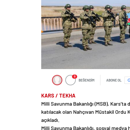
0
BEĞENDİM
ABONE OL
KARS / TEKHA
Milli Savunma Bakanlığı (MSB), Kars’ta
katılacak olan Nahçıvan Müstakil Ordu Ko
açıkladı.
Milli Savunma Bakanlığı, sosyal medya h