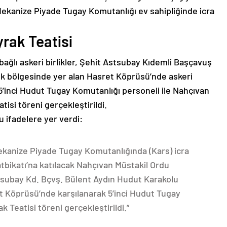
Mekanize Piyade Tugay Komutanlığı ev sahipliğinde icra
rak Teatisi
ağlı askeri birlikler, Şehit Astsubay Kıdemli Başçavuş
k bölgesinde yer alan Hasret Köprüsü’nde askeri
 5’inci Hudut Tugay Komutanlığı personeli ile Nahçıvan
tisi töreni gerçekleştirildi.
u ifadelere yer verdi:
Mekanize Piyade Tugay Komutanlığında (Kars) icra
tbikatı’na katılacak Nahçıvan Müstakil Ordu
stsubay Kd. Bçvş. Bülent Aydın Hudut Karakolu
 Köprüsü’nde karşılanarak 5’inci Hudut Tugay
 Teatisi töreni gerçekleştirildi.”