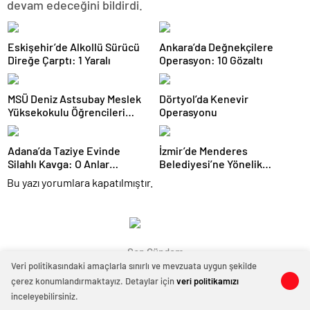
devam edeceğini bildirdi.
Eskişehir’de Alkollü Sürücü
Ankara’da Değnekçilere
Direğe Çarptı: 1 Yaralı
Operasyon: 10 Gözaltı
MSÜ Deniz Astsubay Meslek
Dörtyol’da Kenevir
Yüksekokulu Öğrencileri
Operasyonu
Geleceğe Hazırlanıyor
Adana’da Taziye Evinde
İzmir’de Menderes
Silahlı Kavga: O Anlar
Belediyesi’ne Yönelik
Kamerada
Soruşturmada 16 Şüpheli
Bu yazı yorumlara kapatılmıştır.
Adliyede
Son Gündem
Veri politikasındaki amaçlarla sınırlı ve mevzuata uygun şekilde
çerez konumlandırmaktayız. Detaylar için
veri politikamızı
0
0
inceleyebilirsiniz.