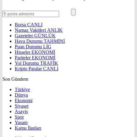
Borsa
CANLI
Namaz Vakitleri
ANLIK
Gazeteler
GÜNLÜK
Hava Durumu
TAHMİNİ
Puan Durumu
LİG
Hisseler
EKONOMİ
Pariteler
EKONOMİ
Yol Durumu
TRAFİK
Kripto Paralar
CANLI
Son Gündem
Türkiye
Dünya
Ekonomi
Siyaset
Asayiş
Spor
Yaşam
Kamu İlanları