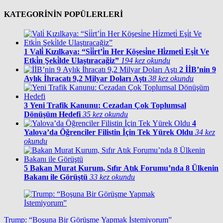
KATEGORİNİN POPÜLERLERİ
1
Vali̇ Kızılkaya: “Si̇i̇rt’i̇n Her Köşesi̇ne Hi̇zmeti̇ Eşi̇t Ve
Etki̇n Şeki̇lde Ulaştıracağiz”
194 kez okundu
2
İİB’nin 9
Aylık İhracatı 9,2 Milyar Doları Aştı
38 kez okundu
3
Yeni Trafik Kanunu: Cezadan Çok Toplumsal
Dönüşüm Hedefi
35 kez okundu
4
Yalova’da Öğrenciler Filistin İçin Tek Yürek Oldu
34 kez
okundu
5
Bakan Murat Kurum, Sıfır Atık Forumu’nda 8 Ülkenin
Bakanı ile Görüştü
33 kez okundu
Trump: “Boşuna Bir Görüşme Yapmak İstemiyorum”