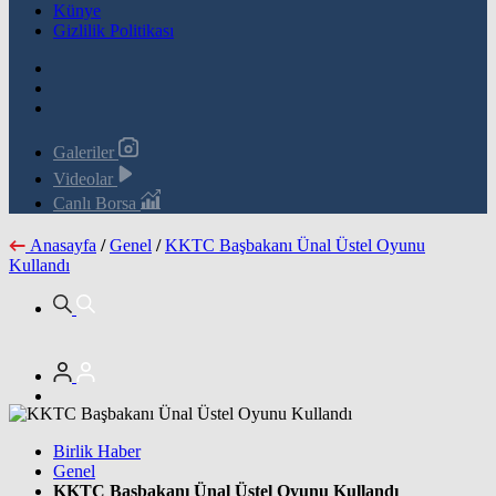
Künye
Gizlilik Politikası
Galeriler
Videolar
Canlı Borsa
Anasayfa
/
Genel
/
KKTC Başbakanı Ünal Üstel Oyunu
Kullandı
Birlik Haber
Genel
KKTC Başbakanı Ünal Üstel Oyunu Kullandı