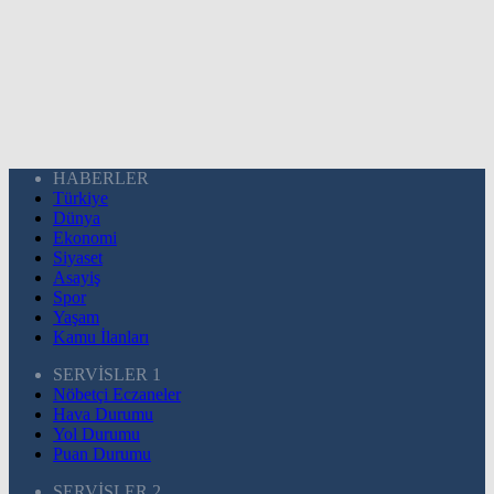
HABERLER
Türkiye
Dünya
Ekonomi
Siyaset
Asayiş
Spor
Yaşam
Kamu İlanları
SERVİSLER 1
Nöbetçi Eczaneler
Hava Durumu
Yol Durumu
Puan Durumu
SERVİSLER 2