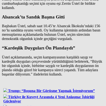
cumhurbaşkanlığı seçimi için oyunu eşi Zerrin Üstel ile birlikte
kullandı.
Alsancak’ta Sandık Başına Gitti
Başbakan Üstel, sabah saat 10.45’te Alsancak İlkokulu’ndaki 156
no’lu sandıkta oyunu verdi. Oy kullanma işleminin ardından basın
mensuplarına açıklamalarda bulunan Üstel, seçim sürecinin
demokratik olgunluk içinde geçtiğini vurguladı.
“Kardeşlik Duyguları Ön Plandaydı”
Üstel açıklamasında, seçim kampanyasının karşılıklı saygı ve
kardeşlik duyguları çerçevesinde yürütüldüğünü belirterek, “Büyük
bir olgunluk içinde, birbirine saygılı ve kardeşlik duygularının ön
planda olduğu güzel bir kampanya süreci yaşandı. Tüm adaylara
başarılar diliyorum.” ifadelerini kullandı.
Trump: “Boşuna Bir Görüşme Yapmak İstemiyorum”
Türkiye ile Kuveyt Arasında 4 Yeni Anlaşma: İşbirliği
Güçleniyor