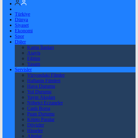
Türkiye
Dünya
Siyaset
Ekonomi
Spor
Diğer
Kamu İlanları
Asayiş
Eğitim
Yaşam
Servisler
Vizyondaki Filmler
Haftanin Filmleri
Hava Durumu
Yol Durumu
Yayın Akışları
Nöbetçi Eczaneler
Canlı Borsa
Puan Durumu
Kripto Paralar
Dövizler
Hisseler
Altınlar