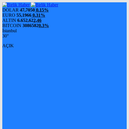
DOLAR
47,7050
0.15%
EURO
55,1966
0.31%
ALTIN
6.652,62
2,46
BITCOIN
3086582
0.3%
İstanbul
30°
AÇIK