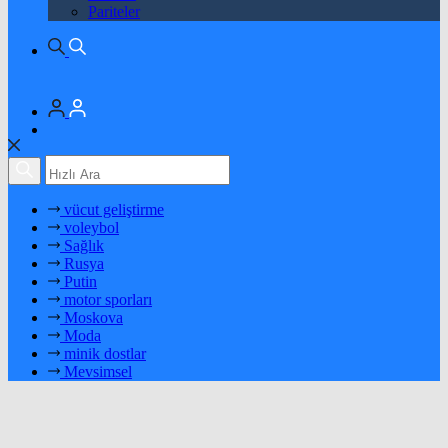
Pariteler
vücut geliştirme
voleybol
Sağlık
Rusya
Putin
motor sporları
Moskova
Moda
minik dostlar
Mevsimsel