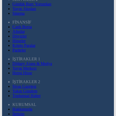
Günlük Burç Yorumları
Yayın Akışları
Sinema
FİNANSİF
Canlı Borsa
Altınlar
Dövizler
Hisseler
Kripto Paralar
Pariteler
İŞTİRAKLER 1
Dijitary Ajans & Medya
Yayın Merkezi
Hepsi Hisse
İŞTİRAKLER 2
Sivas Gazetesi
Yakın Gündem
Toplumsal Haber
KURUMSAL
Hakkımızda
İletişim