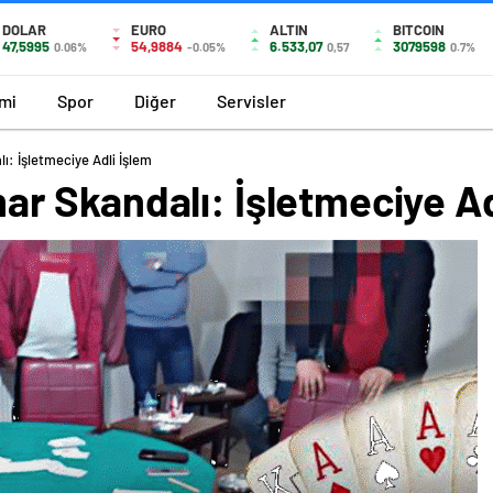
DOLAR
EURO
ALTIN
BITCOIN
47,5995
54,9884
6.533,07
3079598
0.06%
-0.05%
0,57
0.7%
mi
Spor
Diğer
Servisler
 İşletmeciye Adli İşlem
 Skandalı: İşletmeciye Ad