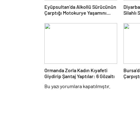
Eyüpsultan’da Alkollü Sürücünün
Diyarba
Çarptığı Motokurye Yaşamını
Silahlı 
Yitirdi: Sanığın Tahliyesine
Şüpheli
Aileden Tepki
Ormanda Zorla Kadın Kıyafeti
Bursa’d
Giydirip Şantaj Yaptılar: 6 Gözaltı
Çarpıştı
Bu yazı yorumlara kapatılmıştır.