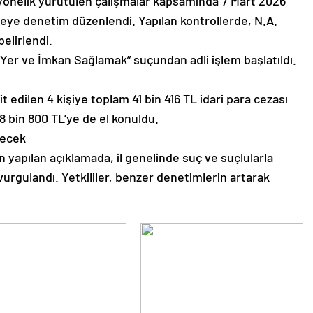
önelik yürütülen çalışmalar kapsamında 7 Mart 2026
neye denetim düzenlendi. Yapılan kontrollerde, N.A.
elirlendi.
er ve İmkan Sağlamak” suçundan adli işlem başlatıldı.
edilen 4 kişiye toplam 41 bin 416 TL idari para cezası
 8 bin 800 TL’ye de el konuldu.
recek
 yapılan açıklamada, il genelinde suç ve suçlularla
vurgulandı. Yetkililer, benzer denetimlerin artarak