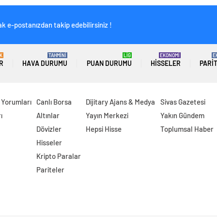
k e-postanızdan takip edebilirsiniz !
K
TAHMİNİ
LİG
EKONOMİ
E
R
HAVA DURUMU
PUAN DURUMU
HISSELER
PARI
 Yorumları
Canlı Borsa
Dijitary Ajans & Medya
Sivas Gazetesi
ı
Altınlar
Yayın Merkezi
Yakın Gündem
Dövizler
Hepsi Hisse
Toplumsal Haber
Hisseler
Kripto Paralar
Pariteler