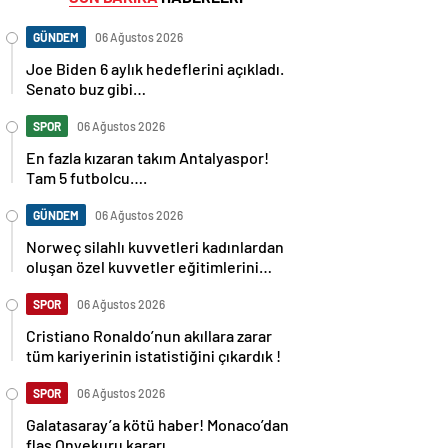
GÜNDEM
06 Ağustos 2026
Joe Biden 6 aylık hedeflerini açıkladı.
Senato buz gibi…
SPOR
06 Ağustos 2026
En fazla kızaran takım Antalyaspor!
Tam 5 futbolcu….
GÜNDEM
06 Ağustos 2026
Norweç silahlı kuvvetleri kadınlardan
oluşan özel kuvvetler eğitimlerini
başlattı.
SPOR
06 Ağustos 2026
Cristiano Ronaldo’nun akıllara zarar
tüm kariyerinin istatistiğini çıkardık !
SPOR
06 Ağustos 2026
Galatasaray’a kötü haber! Monaco’dan
flaş Onyekuru kararı.