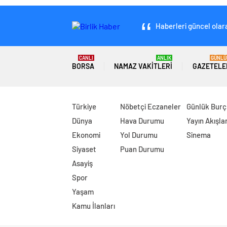
Haberleri güncel olara
CANLI
ANLIK
GÜNLÜ
BORSA
NAMAZ VAKITLERI
GAZETELE
Türkiye
Nöbetçi Eczaneler
Günlük Burç
Dünya
Hava Durumu
Yayın Akışlar
Ekonomi
Yol Durumu
Sinema
Siyaset
Puan Durumu
Asayiş
Spor
Yaşam
Kamu İlanları