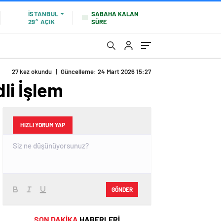
SABAHA KALAN
İSTANBUL
SÜRE
29°
AÇIK
27 kez okundu
|
Güncelleme: 24 Mart 2026 15:27
li İşlem
HIZLI YORUM YAP
GÖNDER
SON DAKİKA
HABERLERİ