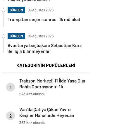
GÜNDEM
06 Ağustos 2026
Trump’tan seçim sonrası ilk mülakat
GÜNDEM
06 Ağustos 2026
Avusturya başbakanı Sebastian Kurz
ile ilgili bilinmeyenler
KATEGORİNİN POPÜLERLERİ
Trabzon Merkezli 11 İlde Yasa Dışı
Bahis Operasyonu: 14
1
Tutuklama
543 kez okundu
Van’da Çatıya Çıkan Yavru
Keçiler Mahallede Heyecan
2
Yarattı
383 kez okundu