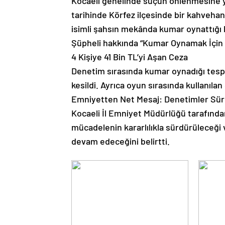
Kocaeli genelinde suçun önlenmesine y
tarihinde Körfez ilçesinde bir kahveha
isimli şahsın mekânda kumar oynattığı b
Şüpheli hakkında “Kumar Oynamak İçin Y
4 Kişiye 41 Bin TL’yi Aşan Ceza
Denetim sırasında kumar oynadığı tespit 
kesildi. Ayrıca oyun sırasında kullanılan
Emniyetten Net Mesaj: Denetimler Sü
Kocaeli İl Emniyet Müdürlüğü tarafından
mücadelenin kararlılıkla sürdürüleceği 
devam edeceğini belirtti.