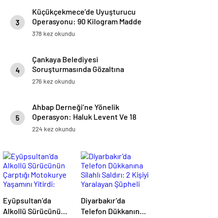
Küçükçekmece’de Uyuşturucu
Operasyonu: 90 Kilogram Madde
3
Ele Geçirildi, 3 Gözaltı
378 kez okundu
Çankaya Belediyesi
Soruşturmasında Gözaltına
4
Alınan 30 Şüpheli Adliyeye Sevk
276 kez okundu
Edildi
Ahbap Derneği’ne Yönelik
Operasyon: Haluk Levent Ve 18
5
Şüpheli Gözaltına Alındı
224 kez okundu
Eyüpsultan’da
Diyarbakır’da
Alkollü Sürücünün
Telefon Dükkanına