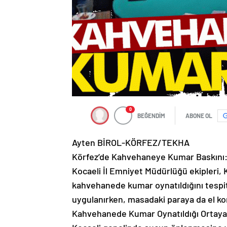
0
BEĞENDİM
ABONE OL
Ayten BİROL-KÖRFEZ/TEKHA
Körfez’de Kahvehaneye Kumar Baskını: 
Kocaeli İl Emniyet Müdürlüğü ekipleri, 
kahvehanede kumar oynatıldığını tespit 
uygulanırken, masadaki paraya da el ko
Kahvehanede Kumar Oynatıldığı Ortaya 