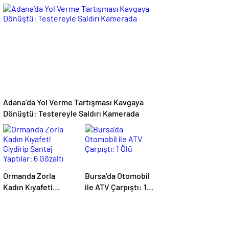
Çarptığı Motokurye
Silahlı Saldırı: 2
Yaşamını Yitirdi:
Kişiyi Yaralayan
Sanığın Tahliyesine
Şüpheli Tutuklandı
Aileden Tepki
Adana’da Yol Verme Tartışması Kavgaya
Dönüştü: Testereyle Saldırı Kamerada
Ormanda Zorla
Bursa’da Otomobil
Kadın Kıyafeti
ile ATV Çarpıştı: 1
Giydirip Şantaj
Ölü
Yaptılar: 6 Gözaltı