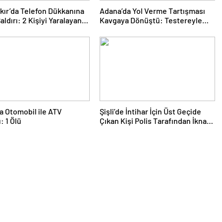
kır’da Telefon Dükkanına
Adana’da Yol Verme Tartışması
Saldırı: 2 Kişiyi Yaralayan
Kavgaya Dönüştü: Testereyle
 Tutuklandı
Saldırı Kamerada
a Otomobil ile ATV
Şişli’de İntihar İçin Üst Geçide
: 1 Ölü
Çıkan Kişi Polis Tarafından İkna
Edildi