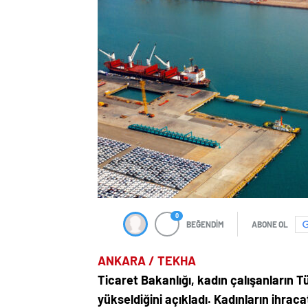
0
BEĞENDİM
ABONE OL
ANKARA / TEKHA
Ticaret Bakanlığı, kadın çalışanların T
yükseldiğini açıkladı. Kadınların ihraca