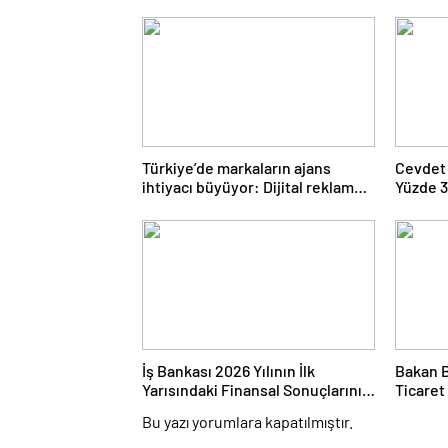
Türkiye’de markaların ajans
Cevdet 
ihtiyacı büyüyor: Dijital reklam
Yüzde 3
yatırımları 158 milyar TL’yi aştı
Gerilem
İş Bankası 2026 Yılının İlk
Bakan B
Yarısındaki Finansal Sonuçlarını
Ticaret
Açıkladı
İhracat
Bu yazı yorumlara kapatılmıştır.
Temmuz