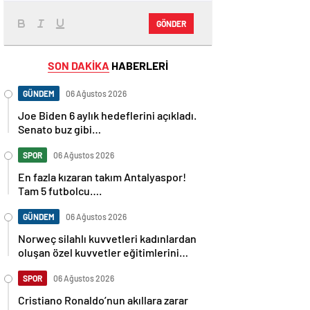
GÖNDER
SON DAKİKA
HABERLERİ
GÜNDEM
06 Ağustos 2026
Joe Biden 6 aylık hedeflerini açıkladı.
Senato buz gibi…
SPOR
06 Ağustos 2026
En fazla kızaran takım Antalyaspor!
Tam 5 futbolcu….
GÜNDEM
06 Ağustos 2026
Norweç silahlı kuvvetleri kadınlardan
oluşan özel kuvvetler eğitimlerini
başlattı.
SPOR
06 Ağustos 2026
Cristiano Ronaldo’nun akıllara zarar