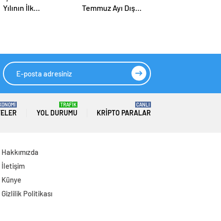
Yılının İlk
Temmuz Ayı Dış
Yarısındaki Finansal
Ticaret Rakamlarını
Sonuçlarını Açıkladı
Açıkladı: İhracatta
Tüm Zamanların
Temmuz Rekoru
KONOMİ
TRAFİK
CANLI
TELER
YOL DURUMU
KRIPTO PARALAR
Hakkımızda
İletişim
Künye
Gizlilik Politikası