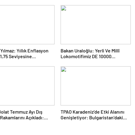
Yılmaz: Yıllık Enflasyon
Bakan Uraloğlu: Yerli Ve Millî
1,75 Seviyesine
Lokomotifimiz DE 10000
iştir
Tanzanya’ya İhraç Edildi
olat Temmuz Ayı Dış
TPAO Karadeniz’de Etki Alanını
 Rakamlarını Açıkladı:
Genişletiyor: Bulgaristan’daki
ta Tüm Zamanların
Sahaya Yüzde 33 Ortaklık
 Rekoru