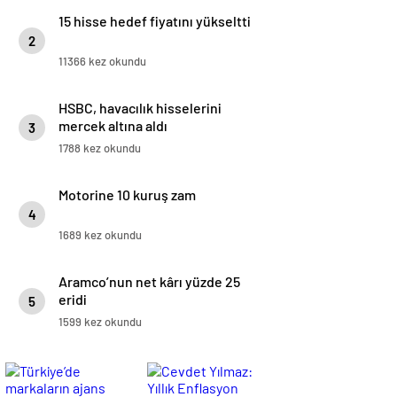
15 hisse hedef fiyatını yükseltti
2
11366 kez okundu
HSBC, havacılık hisselerini
mercek altına aldı
3
1788 kez okundu
Motorine 10 kuruş zam
4
1689 kez okundu
Aramco’nun net kârı yüzde 25
eridi
5
1599 kez okundu