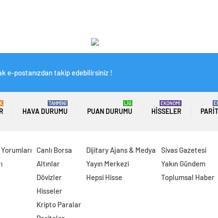
k e-postanızdan takip edebilirsiniz !
K
TAHMİNİ
LİG
EKONOMİ
E
R
HAVA DURUMU
PUAN DURUMU
HISSELER
PARI
 Yorumları
Canlı Borsa
Dijitary Ajans & Medya
Sivas Gazetesi
ı
Altınlar
Yayın Merkezi
Yakın Gündem
Dövizler
Hepsi Hisse
Toplumsal Haber
Hisseler
Kripto Paralar