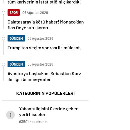
tüm kariyerinin istatistiğini çıkardık !
SPOR
06 Ağustos 2026
Galatasaray’a kötü haber! Monaco’dan
flaş Onyekuru kararı.
GÜNDEM
06 Ağustos 2026
Trump’tan seçim sonrası ilk mülakat
GÜNDEM
06 Ağustos 2026
Avusturya başbakanı Sebastian Kurz
ile ilgili bilinmeyenler
KATEGORİNİN POPÜLERLERİ
Yabancı ilgisini üzerine çeken
yerli hisseler
1
63501 kez okundu