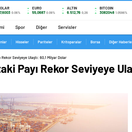
OLAR
EURO
ALTIN
BITCOIN
7,6003
55,0687
6.512,76
3082048
0.06%
0.09%
0,26
1.0596%
mi
Spor
Diğer
Servisler
ınlar
Hisseler
Pariteler
Kritoparalar
Borsa
Diğer Haberle
ı Rekor Seviyeye Ulaştı: 60,1 Milyar Dolar
aki Payı Rekor Seviyeye Ulaş