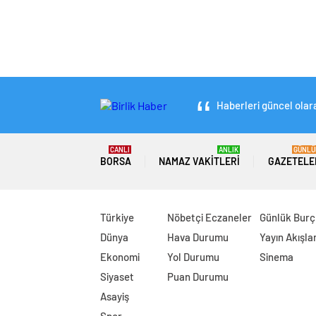
Haberleri güncel olara
CANLI
ANLIK
GÜNLÜ
BORSA
NAMAZ VAKITLERI
GAZETELE
Türkiye
Nöbetçi Eczaneler
Günlük Burç
Dünya
Hava Durumu
Yayın Akışlar
Ekonomi
Yol Durumu
Sinema
Siyaset
Puan Durumu
Asayiş