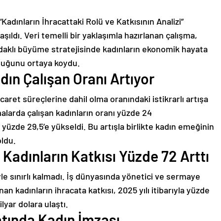
Kadınların İhracattaki Rolü ve Katkısının Analizi”
ıldı. Veri temelli bir yaklaşımla hazırlanan çalışma,
odaklı büyüme stratejisinde kadınların ekonomik hayata
lduğunu ortaya koydu.
dın Çalışan Oranı Artıyor
caret süreçlerine dahil olma oranındaki istikrarlı artışa
rmalarda çalışan kadınların oranı yüzde 24
yüzde 29,5’e yükseldi. Bu artışla birlikte kadın emeğinin
oldu.
Kadınların Katkısı Yüzde 72 Arttı
yle sınırlı kalmadı. İş dünyasında yönetici ve sermaye
n kadınların ihracata katkısı, 2025 yılı itibarıyla yüzde
lyar dolara ulaştı.
atında Kadın İmzası