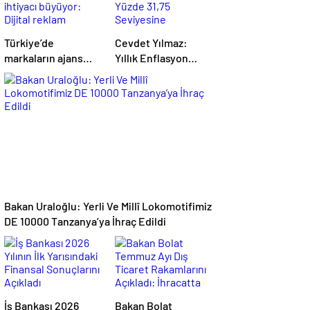
Türkiye’de
Cevdet Yılmaz:
markaların ajans
Yıllık Enflasyon
ihtiyacı büyüyor:
Yüzde 31,75
Dijital reklam
Seviyesine
yatırımları 158
Gerilemiştir
milyar TL’yi aştı
Bakan Uraloğlu: Yerli Ve Millî Lokomotifimiz
DE 10000 Tanzanya’ya İhraç Edildi
İş Bankası 2026
Bakan Bolat