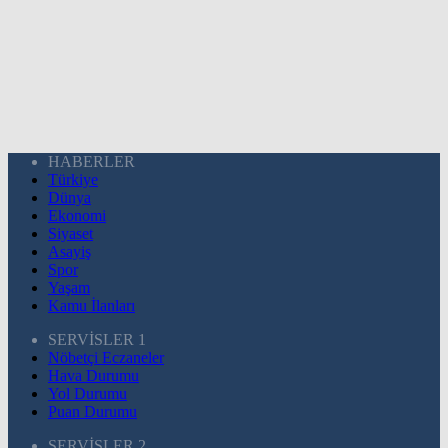
HABERLER
Türkiye
Dünya
Ekonomi
Siyaset
Asayiş
Spor
Yaşam
Kamu İlanları
SERVİSLER 1
Nöbetçi Eczaneler
Hava Durumu
Yol Durumu
Puan Durumu
SERVİSLER 2