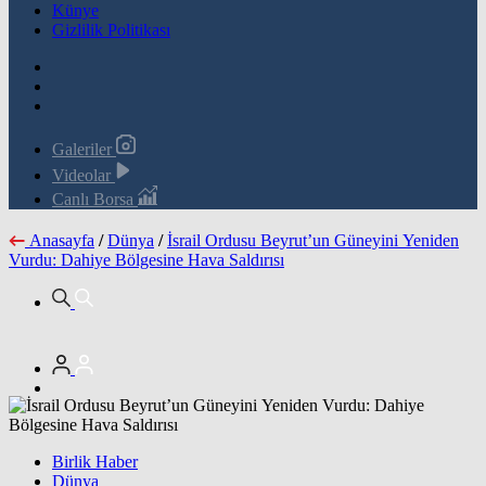
Künye
Gizlilik Politikası
Galeriler
Videolar
Canlı Borsa
Anasayfa
/
Dünya
/
İsrail Ordusu Beyrut’un Güneyini Yeniden
Vurdu: Dahiye Bölgesine Hava Saldırısı
Birlik Haber
Dünya