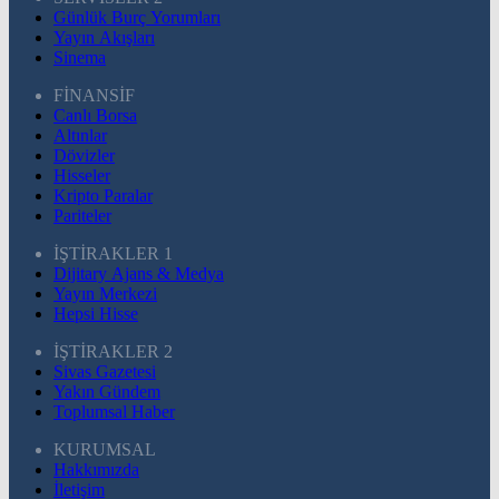
Günlük Burç Yorumları
Yayın Akışları
Sinema
FİNANSİF
Canlı Borsa
Altınlar
Dövizler
Hisseler
Kripto Paralar
Pariteler
İŞTİRAKLER 1
Dijitary Ajans & Medya
Yayın Merkezi
Hepsi Hisse
İŞTİRAKLER 2
Sivas Gazetesi
Yakın Gündem
Toplumsal Haber
KURUMSAL
Hakkımızda
İletişim