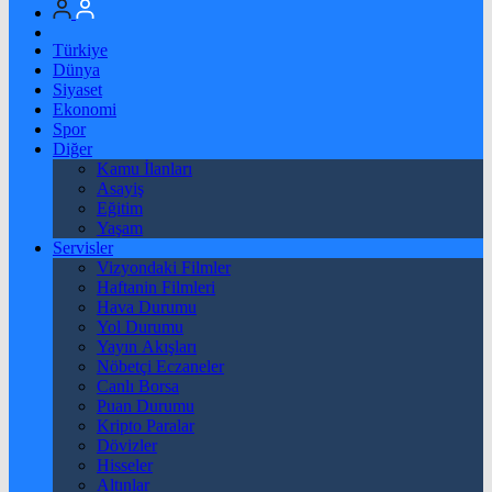
Türkiye
Dünya
Siyaset
Ekonomi
Spor
Diğer
Kamu İlanları
Asayiş
Eğitim
Yaşam
Servisler
Vizyondaki Filmler
Haftanin Filmleri
Hava Durumu
Yol Durumu
Yayın Akışları
Nöbetçi Eczaneler
Canlı Borsa
Puan Durumu
Kripto Paralar
Dövizler
Hisseler
Altınlar