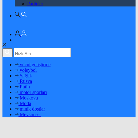
Pariteler
vücut geliştirme
voleybol
Sağlık
Rusya
Putin
motor sporları
Moskova
Moda
minik dostlar
Mevsimsel