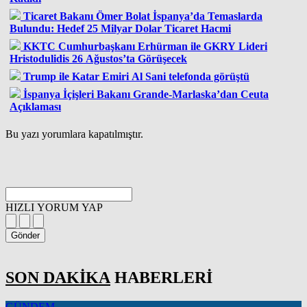
Ticaret Bakanı Ömer Bolat İspanya’da Temaslarda
Bulundu: Hedef 25 Milyar Dolar Ticaret Hacmi
KKTC Cumhurbaşkanı Erhürman ile GKRY Lideri
Hristodulidis 26 Ağustos’ta Görüşecek
Trump ile Katar Emiri Al Sani telefonda görüştü
İspanya İçişleri Bakanı Grande-Marlaska’dan Ceuta
Açıklaması
Bu yazı yorumlara kapatılmıştır.
HIZLI YORUM YAP
Gönder
SON DAKİKA
HABERLERİ
GÜNDEM