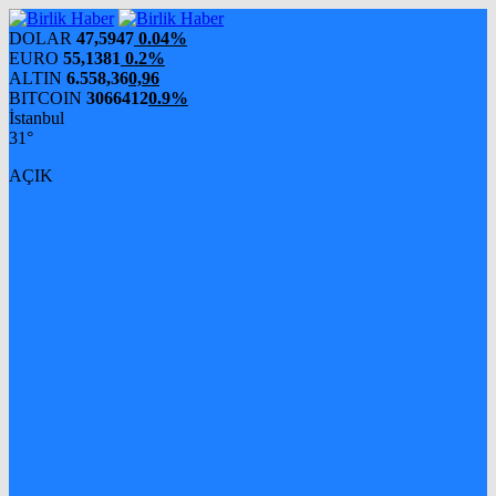
DOLAR
47,5947
0.04%
EURO
55,1381
0.2%
ALTIN
6.558,36
0,96
BITCOIN
3066412
0.9%
İstanbul
31°
AÇIK