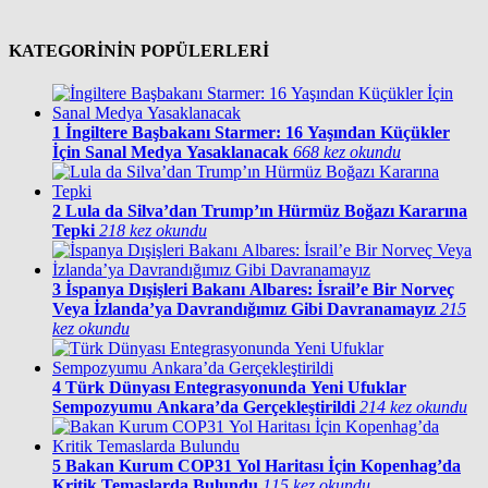
KATEGORİNİN POPÜLERLERİ
1
İngiltere Başbakanı Starmer: 16 Yaşından Küçükler
İçin Sanal Medya Yasaklanacak
668 kez okundu
2
Lula da Silva’dan Trump’ın Hürmüz Boğazı Kararına
Tepki
218 kez okundu
3
İspanya Dışişleri Bakanı Albares: İsrail’e Bir Norveç
Veya İzlanda’ya Davrandığımız Gibi Davranamayız
215
kez okundu
4
Türk Dünyası Entegrasyonunda Yeni Ufuklar
Sempozyumu Ankara’da Gerçekleştirildi
214 kez okundu
5
Bakan Kurum COP31 Yol Haritası İçin Kopenhag’da
Kritik Temaslarda Bulundu
115 kez okundu