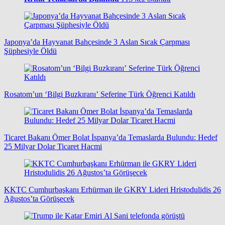
Japonya’da Hayvanat Bahçesinde 3 Aslan Sıcak Çarpması
Şüphesiyle Öldü
Rosatom’un ‘Bilgi Buzkıranı’ Seferine Türk Öğrenci Katıldı
Ticaret Bakanı Ömer Bolat İspanya’da Temaslarda Bulundu: Hedef
25 Milyar Dolar Ticaret Hacmi
KKTC Cumhurbaşkanı Erhürman ile GKRY Lideri Hristodulidis 26
Ağustos’ta Görüşecek