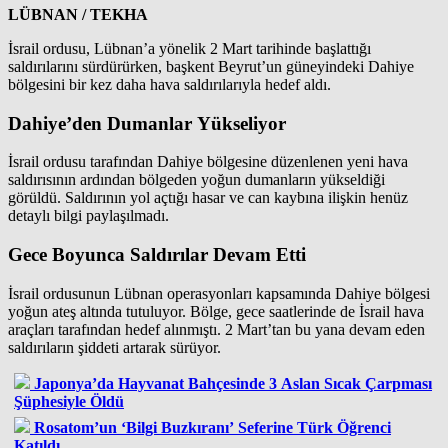
LÜBNAN / TEKHA
İsrail ordusu, Lübnan’a yönelik 2 Mart tarihinde başlattığı
saldırılarını sürdürürken, başkent Beyrut’un güneyindeki Dahiye
bölgesini bir kez daha hava saldırılarıyla hedef aldı.
Dahiye’den Dumanlar Yükseliyor
İsrail ordusu tarafından Dahiye bölgesine düzenlenen yeni hava
saldırısının ardından bölgeden yoğun dumanların yükseldiği
görüldü. Saldırının yol açtığı hasar ve can kaybına ilişkin henüz
detaylı bilgi paylaşılmadı.
Gece Boyunca Saldırılar Devam Etti
İsrail ordusunun Lübnan operasyonları kapsamında Dahiye bölgesi
yoğun ateş altında tutuluyor. Bölge, gece saatlerinde de İsrail hava
araçları tarafından hedef alınmıştı. 2 Mart’tan bu yana devam eden
saldırıların şiddeti artarak sürüyor.
Japonya’da Hayvanat Bahçesinde 3 Aslan Sıcak Çarpması
Şüphesiyle Öldü
Rosatom’un ‘Bilgi Buzkıranı’ Seferine Türk Öğrenci
Katıldı