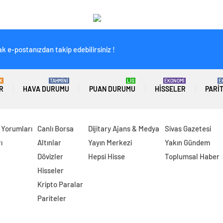
k e-postanızdan takip edebilirsiniz !
K
TAHMİNİ
LİG
EKONOMİ
E
R
HAVA DURUMU
PUAN DURUMU
HISSELER
PARI
 Yorumları
Canlı Borsa
Dijitary Ajans & Medya
Sivas Gazetesi
ı
Altınlar
Yayın Merkezi
Yakın Gündem
Dövizler
Hepsi Hisse
Toplumsal Haber
Hisseler
Kripto Paralar
Pariteler