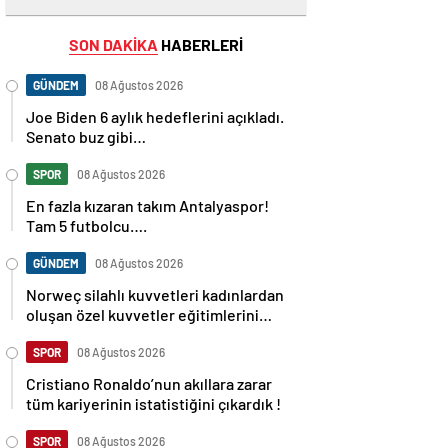
SON DAKİKA
HABERLERİ
GÜNDEM
08 Ağustos 2026
Joe Biden 6 aylık hedeflerini açıkladı.
Senato buz gibi…
SPOR
08 Ağustos 2026
En fazla kızaran takım Antalyaspor!
Tam 5 futbolcu….
GÜNDEM
08 Ağustos 2026
Norweç silahlı kuvvetleri kadınlardan
oluşan özel kuvvetler eğitimlerini
başlattı.
SPOR
08 Ağustos 2026
Cristiano Ronaldo’nun akıllara zarar
tüm kariyerinin istatistiğini çıkardık !
SPOR
08 Ağustos 2026