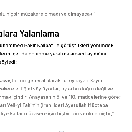
k, hiçbir müzakere olmadı ve olmayacak.”
ialara Yalanlama
Muhammed Bakır Kalibaf ile görüştükleri yönündeki
lerin içeride bölünme yaratma amacı taşıdığını
söyledi:
u savaşta Tümgeneral olarak rol oynayan Sayın
kere ettiğini söylüyorlar, oysa bu doğru değil ve
mak içindir. Anayasanın 5. ve 110. maddelerine göre;
ı Veli-yi Fakih’in (İran lideri Ayetullah Mücteba
ye kadar müzakere için hiçbir izin verilmemiştir.”