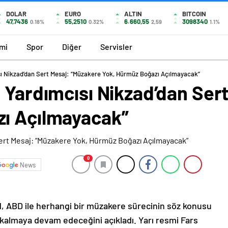
DOLAR
EURO
ALTIN
BITCOIN
47,7436
55,2510
6.660,55
3098340
0.18%
0.32%
2,59
1.1%
mi
Spor
Diğer
Servisler
sı Nikzad’dan Sert Mesaj: “Müzakere Yok, Hürmüz Boğazı Açılmayacak”
 Yardımcısı Nikzad’dan Ser
zı Açılmayacak”
0
News
ad, ABD ile herhangi bir müzakere sürecinin söz konusu
 kalmaya devam edeceğini açıkladı. Yarı resmi Fars