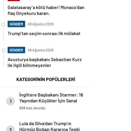
Galatasaray’a kötü haber! Monaco’dan
flaş Onyekuru kararı.
GÜNDEM
08 Ağustos 2026
Trump’tan seçim sonrası ilk mülakat
GÜNDEM
08 Ağustos 2026
Avusturya başbakanı Sebastian Kurz
ile ilgili bilinmeyenler
KATEGORİNİN POPÜLERLERİ
İngiltere Başbakanı Starmer: 16
Yaşından Küçükler İçin Sanal
1
Medya Yasaklanacak
668 kez okundu
Lula da Silva’dan Trump’ın
Hürmüz Boğazı Kararına Tepki
2