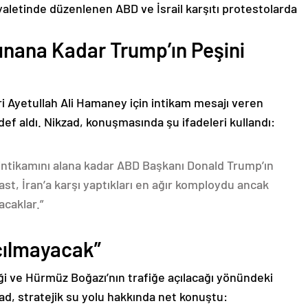
yaletinde düzenlenen ABD ve İsrail karşıtı protestolarda
ınana Kadar Trump’ın Peşini
eri Ayetullah Ali Hamaney için intikam mesajı veren
f aldı. Nikzad, konuşmasında şu ifadeleri kullandı:
 intikamını alana kadar ABD Başkanı Donald Trump’ın
ast, İran’a karşı yaptıkları en ağır komploydu ancak
acaklar.”
çılmayacak”
ği ve Hürmüz Boğazı’nın trafiğe açılacağı yönündeki
kzad, stratejik su yolu hakkında net konuştu: