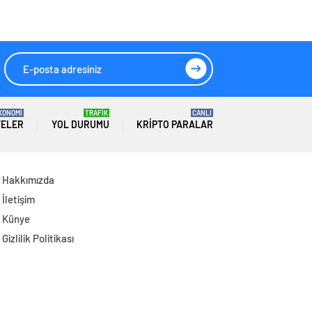
Can Kaybı Arttı
KONOMİ
TRAFİK
CANLI
TELER
YOL DURUMU
KRIPTO PARALAR
Hakkımızda
İletişim
Künye
Gizlilik Politikası