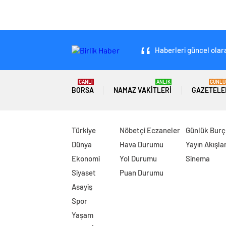
Haberleri güncel olara
CANLI
ANLIK
GÜNLÜ
BORSA
NAMAZ VAKITLERI
GAZETELE
Türkiye
Nöbetçi Eczaneler
Günlük Burç
Dünya
Hava Durumu
Yayın Akışlar
Ekonomi
Yol Durumu
Sinema
Siyaset
Puan Durumu
Asayiş
Spor
Yaşam