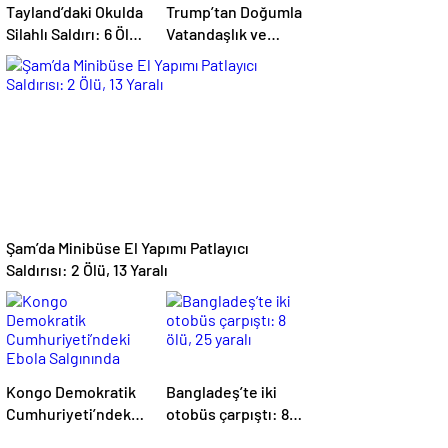
Tayland’daki Okulda
Trump’tan Doğumla
Silahlı Saldırı: 6 Ölü,
Vatandaşlık ve
15 Yaralı
‘Doğum Turizmi’
Kararnamesi
Şam’da Minibüse El Yapımı Patlayıcı
Saldırısı: 2 Ölü, 13 Yaralı
Kongo Demokratik
Bangladeş’te iki
Cumhuriyeti’ndeki
otobüs çarpıştı: 8
Ebola Salgınında
ölü, 25 yaralı