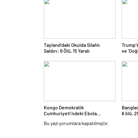
Tayland’daki Okulda Silahlı
Trump’
Saldırı: 6 Ölü, 15 Yaralı
ve ‘Doğ
Kongo Demokratik
Banglad
Cumhuriyeti’ndeki Ebola
8 ölü, 2
Salgınında Can Kaybı Arttı
Bu yazı yorumlara kapatılmıştır.