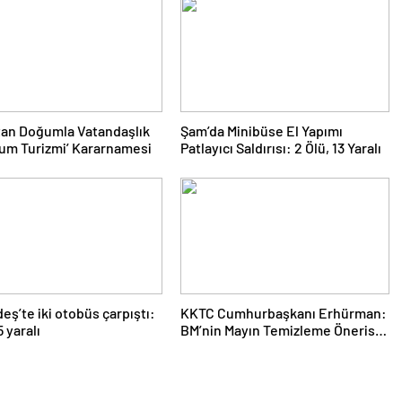
tan Doğumla Vatandaşlık
Şam’da Minibüse El Yapımı
um Turizmi’ Kararnamesi
Patlayıcı Saldırısı: 2 Ölü, 13 Yaralı
eş’te iki otobüs çarpıştı:
KKTC Cumhurbaşkanı Erhürman:
5 yaralı
BM’nin Mayın Temizleme Önerisi
Rum Tarafınca Reddedildi