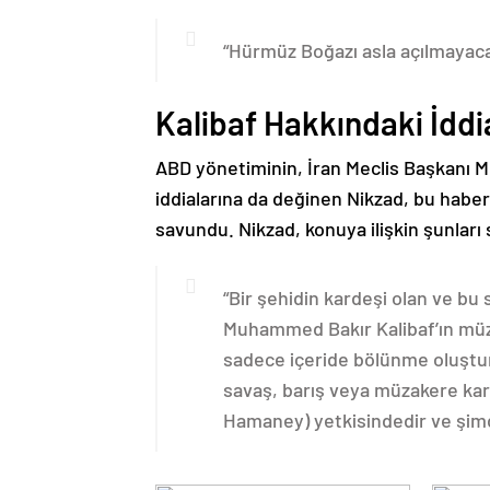
“Hürmüz Boğazı asla açılmayaca
Kalibaf Hakkındaki İdd
ABD yönetiminin, İran Meclis Başkanı 
iddialarına da değinen Nikzad, bu haber
savundu. Nikzad, konuya ilişkin şunları 
“Bir şehidin kardeşi olan ve b
Muhammed Bakır Kalibaf’ın müza
sadece içeride bölünme oluştur
savaş, barış veya müzakere karar
Hamaney) yetkisindedir ve şimdi