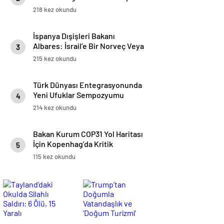
218 kez okundu
İspanya Dışişleri Bakanı
Albares: İsrail’e Bir Norveç Veya
3
İzlanda’ya Davrandığımız Gibi
215 kez okundu
Davranamayız
Türk Dünyası Entegrasyonunda
Yeni Ufuklar Sempozyumu
4
Ankara’da Gerçekleştirildi
214 kez okundu
Bakan Kurum COP31 Yol Haritası
İçin Kopenhag’da Kritik
5
Temaslarda Bulundu
115 kez okundu