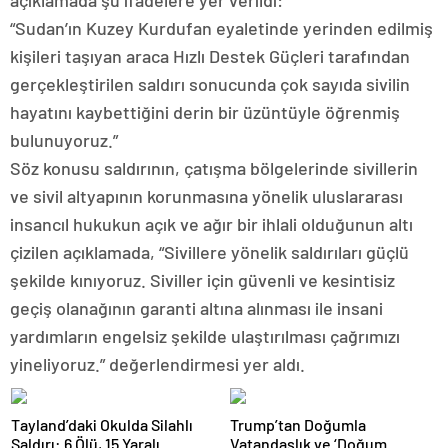
açıklamada şu ifadelere yer verildi:
“Sudan’ın Kuzey Kurdufan eyaletinde yerinden edilmiş
kişileri taşıyan araca Hızlı Destek Güçleri tarafından
gerçekleştirilen saldırı sonucunda çok sayıda sivilin
hayatını kaybettiğini derin bir üzüntüyle öğrenmiş
bulunuyoruz.”
Söz konusu saldırının, çatışma bölgelerinde sivillerin
ve sivil altyapının korunmasına yönelik uluslararası
insancıl hukukun açık ve ağır bir ihlali olduğunun altı
çizilen açıklamada, “Sivillere yönelik saldırıları güçlü
şekilde kınıyoruz. Siviller için güvenli ve kesintisiz
geçiş olanağının garanti altına alınması ile insani
yardımların engelsiz şekilde ulaştırılması çağrımızı
yineliyoruz.” değerlendirmesi yer aldı.
Tayland’daki Okulda Silahlı
Trump’tan Doğumla
Saldırı: 6 Ölü, 15 Yaralı
Vatandaşlık ve ‘Doğum