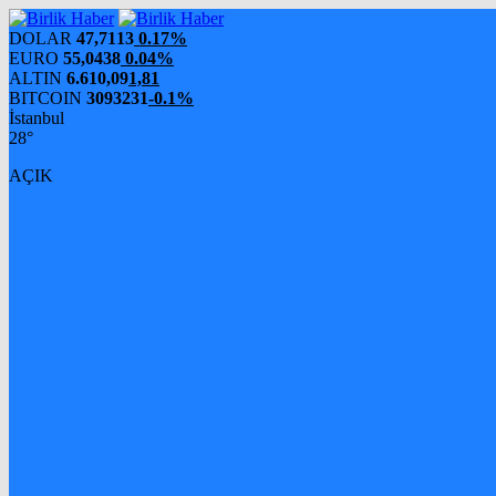
DOLAR
47,7113
0.17%
EURO
55,0438
0.04%
ALTIN
6.610,09
1,81
BITCOIN
3093231
-0.1%
İstanbul
28°
AÇIK