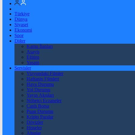
Türkiye
Dünya
Siyaset
Ekonomi
Spor
Diğer
Kamu İlanları
Asayiş
Eğitim
Yaşam
Servisler
Vizyondaki Filmler
Haftanin Filmleri
Hava Durumu
Yol Durumu
Yayın Akışları
Nöbetçi Eczaneler
Canlı Borsa
Puan Durumu
Kripto Paralar
Dövizler
Hisseler
Altınlar