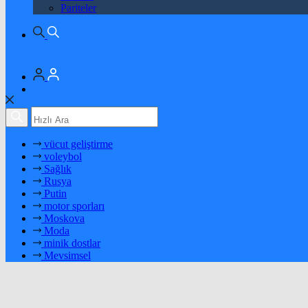
Pariteler
vücut geliştirme
voleybol
Sağlık
Rusya
Putin
motor sporları
Moskova
Moda
minik dostlar
Mevsimsel