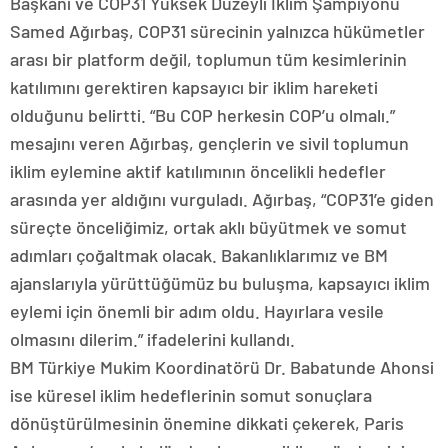
Başkanı ve COP31 Yüksek Düzeyli İklim Şampiyonu
Samed Ağırbaş, COP31 sürecinin yalnızca hükümetler
arası bir platform değil, toplumun tüm kesimlerinin
katılımını gerektiren kapsayıcı bir iklim hareketi
olduğunu belirtti. “Bu COP herkesin COP’u olmalı.”
mesajını veren Ağırbaş, gençlerin ve sivil toplumun
iklim eylemine aktif katılımının öncelikli hedefler
arasında yer aldığını vurguladı. Ağırbaş, “COP31’e giden
süreçte önceliğimiz, ortak aklı büyütmek ve somut
adımları çoğaltmak olacak. Bakanlıklarımız ve BM
ajanslarıyla yürüttüğümüz bu buluşma, kapsayıcı iklim
eylemi için önemli bir adım oldu. Hayırlara vesile
olmasını dilerim.” ifadelerini kullandı.
BM Türkiye Mukim Koordinatörü Dr. Babatunde Ahonsi
ise küresel iklim hedeflerinin somut sonuçlara
dönüştürülmesinin önemine dikkati çekerek, Paris