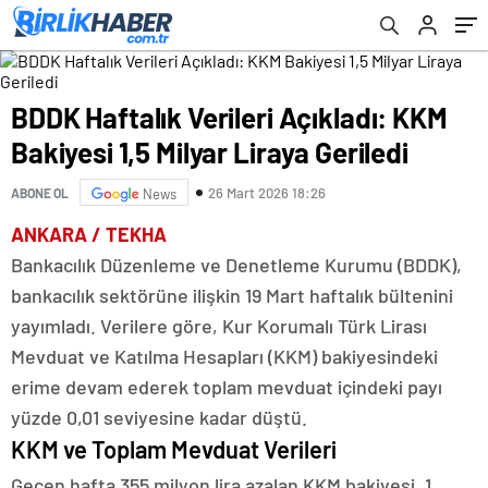
BDDK Haftalık Verileri Açıkladı: KKM
Bakiyesi 1,5 Milyar Liraya Geriledi
26 Mart 2026 18:26
ABONE OL
News
ANKARA / TEKHA
Bankacılık Düzenleme ve Denetleme Kurumu (BDDK),
bankacılık sektörüne ilişkin 19 Mart haftalık bültenini
yayımladı. Verilere göre, Kur Korumalı Türk Lirası
Mevduat ve Katılma Hesapları (KKM) bakiyesindeki
erime devam ederek toplam mevduat içindeki payı
yüzde 0,01 seviyesine kadar düştü.
KKM ve Toplam Mevduat Verileri
Geçen hafta 355 milyon lira azalan KKM bakiyesi, 1