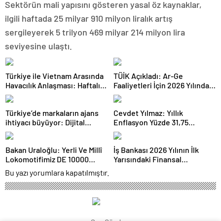
Sektörün mali yapısını gösteren yasal öz kaynaklar,
ilgili haftada 25 milyar 910 milyon liralık artış
sergileyerek 5 trilyon 469 milyar 214 milyon lira
seviyesine ulaştı.
Türkiye ile Vietnam Arasında
TÜİK Açıkladı: Ar-Ge
Havacılık Anlaşması: Haftalık
Faaliyetleri İçin 2026 Yılında
Sefer Sayısı 42’ye Yükseldi
308 Milyar Lira Tahsis Edildi
Türkiye’de markaların ajans
Cevdet Yılmaz: Yıllık
ihtiyacı büyüyor: Dijital
Enflasyon Yüzde 31,75
reklam yatırımları 158 milyar
Seviyesine Gerilemiştir
TL’yi aştı
Bakan Uraloğlu: Yerli Ve Millî
İş Bankası 2026 Yılının İlk
Lokomotifimiz DE 10000
Yarısındaki Finansal
Tanzanya’ya İhraç Edildi
Sonuçlarını Açıkladı
Bu yazı yorumlara kapatılmıştır.