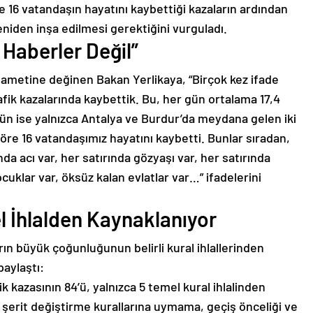
 16 vatandaşın hayatını kaybettiği kazaların ardından
eniden inşa edilmesi gerektiğini vurguladı.
 Haberler Değil”
ahametine değinen Bakan Yerlikaya, “Birçok kez ifade
rafik kazalarında kaybettik. Bu, her gün ortalama 17,4
n ise yalnızca Antalya ve Burdur’da meydana gelen iki
 göre 16 vatandaşımız hayatını kaybetti. Bunlar sıradan,
nda acı var, her satırında gözyaşı var, her satırında
uklar var, öksüz kalan evlatlar var…” ifadelerini
l İhlalden Kaynaklanıyor
ın büyük çoğunluğunun belirli kural ihlallerinden
paylaştı:
 kazasının 84’ü, yalnızca 5 temel kural ihlalinden
ve şerit değiştirme kurallarına uymama, geçiş önceliği ve