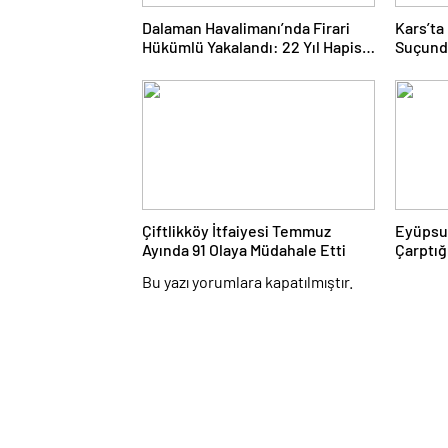
Dalaman Havalimanı’nda Firari
Kars’ta
Hükümlü Yakalandı: 22 Yıl Hapis
Suçund
Cezası Bulunuyordu
JASAT 
Çiftlikköy İtfaiyesi Temmuz
Eyüpsul
Ayında 91 Olaya Müdahale Etti
Çarptığ
Yitirdi
Bu yazı yorumlara kapatılmıştır.
Aileden