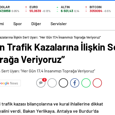
DOLAR
EURO
ALTIN
BITCOIN
47,6859
55,0639
6.501,43
3059094
0.05%
-0.13%
0,14
-0.5%
mi
Spor
Diğer
Servisler
zalarına İlişkin Sert Uyarı: “Her Gün 17,4 İnsanımızı Toprağa Veriyoruz”
 Trafik Kazalarına İlişkin S
prağa Veriyoruz”
0
News
i trafik kazası bilançolarına ve kural ihlallerine dikkat
alini verdi. Bakan Yerlikaya, Antalya ve Burdur’da