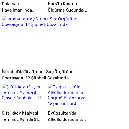
Dalaman
Kars’ta Kasten
Havalimanı’nda
Öldürme Suçundan
Firari Hükümlü
Aranan Hükümlü
Yakalandı: 22 Yıl
JASAT
Hapis Cezası
Operasyonuyla
Bulunuyordu
Yakalandı
İstanbul’da “Ay Grubu” Suç Örgütüne
Operasyon: 12 Şüpheli Gözaltında
Çiftlikköy İtfaiyesi
Eyüpsultan’da
Temmuz Ayında 91
Alkollü Sürücünün
Olaya Müdahale Etti
Çarptığı Motokurye