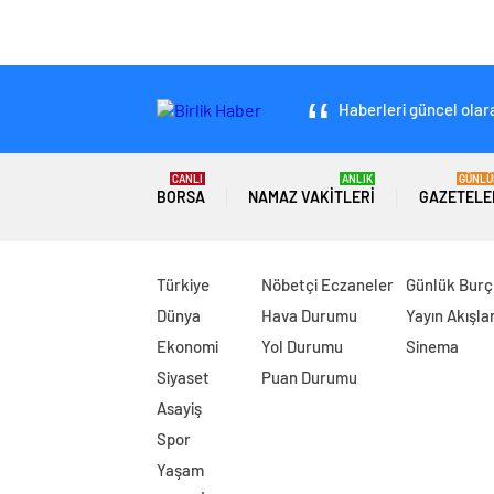
Haberleri güncel olara
CANLI
ANLIK
GÜNLÜ
BORSA
NAMAZ VAKITLERI
GAZETELE
Türkiye
Nöbetçi Eczaneler
Günlük Burç
Dünya
Hava Durumu
Yayın Akışlar
Ekonomi
Yol Durumu
Sinema
Siyaset
Puan Durumu
Asayiş
Spor
Yaşam