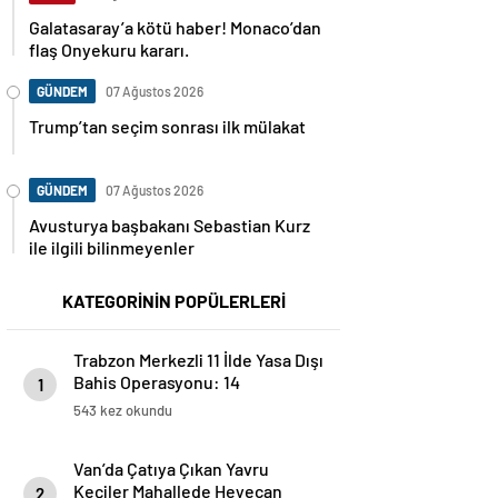
Galatasaray’a kötü haber! Monaco’dan
flaş Onyekuru kararı.
GÜNDEM
07 Ağustos 2026
Trump’tan seçim sonrası ilk mülakat
GÜNDEM
07 Ağustos 2026
Avusturya başbakanı Sebastian Kurz
ile ilgili bilinmeyenler
KATEGORİNİN POPÜLERLERİ
Trabzon Merkezli 11 İlde Yasa Dışı
Bahis Operasyonu: 14
1
Tutuklama
543 kez okundu
Van’da Çatıya Çıkan Yavru
Keçiler Mahallede Heyecan
2