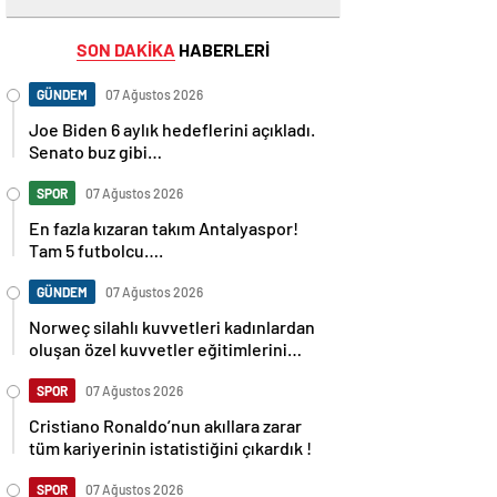
SON DAKİKA
HABERLERİ
GÜNDEM
07 Ağustos 2026
Joe Biden 6 aylık hedeflerini açıkladı.
Senato buz gibi…
SPOR
07 Ağustos 2026
En fazla kızaran takım Antalyaspor!
Tam 5 futbolcu….
GÜNDEM
07 Ağustos 2026
Norweç silahlı kuvvetleri kadınlardan
oluşan özel kuvvetler eğitimlerini
başlattı.
SPOR
07 Ağustos 2026
Cristiano Ronaldo’nun akıllara zarar
tüm kariyerinin istatistiğini çıkardık !
SPOR
07 Ağustos 2026