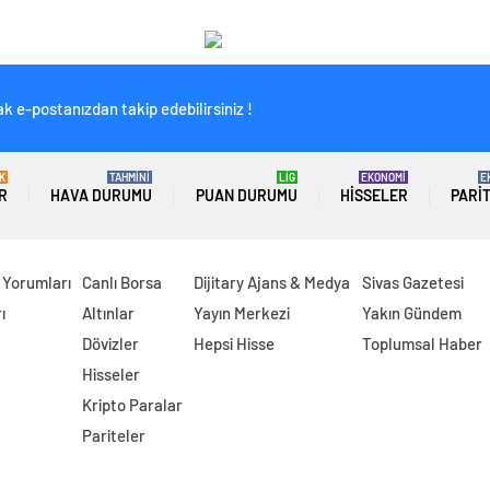
k e-postanızdan takip edebilirsiniz !
K
TAHMİNİ
LİG
EKONOMİ
E
R
HAVA DURUMU
PUAN DURUMU
HISSELER
PARI
 Yorumları
Canlı Borsa
Dijitary Ajans & Medya
Sivas Gazetesi
ı
Altınlar
Yayın Merkezi
Yakın Gündem
Dövizler
Hepsi Hisse
Toplumsal Haber
Hisseler
Kripto Paralar
Pariteler