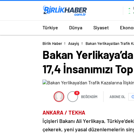
Türkiye
Dünya
Siyaset
Ekono
Birlik Haber
Asayiş
Bakan Yerlikaya’dan Trafik Ka
Bakan Yerlikaya’dan
17,4 İnsanımızı To
0
BEĞENDİM
ABONE OL
ANKARA / TEKHA
İçişleri Bakanı Ali Yerlikaya, Türkiye’dek
çekerek, yeni yasal düzenlemelerin siny