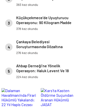
Yarattı
383 kez okundu
Küçükçekmece’de Uyuşturucu
Operasyonu: 90 Kilogram Madde
3
Ele Geçirildi, 3 Gözaltı
378 kez okundu
Çankaya Belediyesi
Soruşturmasında Gözaltına
4
Alınan 30 Şüpheli Adliyeye Sevk
276 kez okundu
Edildi
Ahbap Derneği’ne Yönelik
Operasyon: Haluk Levent Ve 18
5
Şüpheli Gözaltına Alındı
224 kez okundu