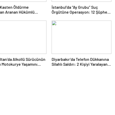
 Kasten Öldürme
İstanbul’da “Ay Grubu” Suç
an Aranan Hükümlü
Örgütüne Operasyon: 12 Şüpheli
Operasyonuyla Yakalandı
Gözaltında
tan’da Alkollü Sürücünün
Diyarbakır’da Telefon Dükkanına
ı Motokurye Yaşamını
Silahlı Saldırı: 2 Kişiyi Yaralayan
: Sanığın Tahliyesine
Şüpheli Tutuklandı
 Tepki