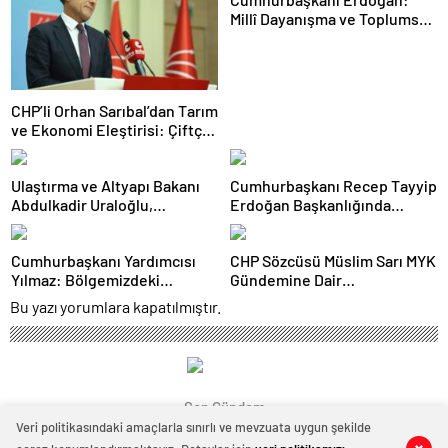
Millî Dayanışma ve Toplumsal
Bütünleşmenin
Güçlendirilmesine Dair Kanun
Teklifi Gazi Meclisimizin
Takdirine Sunuldu
CHP’li Orhan Sarıbal’dan Tarım
ve Ekonomi Eleştirisi: Çiftçi
Kaderiyle Baş Başa Kaldı
Ulaştırma ve Altyapı Bakanı
Cumhurbaşkanı Recep Tayyip
Abdulkadir Uraloğlu,
Erdoğan Başkanlığında
Afyonkarahisar Belediye
Toplanan AK Parti MKYK’da
Başkanlarıyla Bir Araya Geldi
Gündem “Terörsüz Türkiye”
Cumhurbaşkanı Yardımcısı
CHP Sözcüsü Müslim Sarı MYK
Süreci Oldu
Yılmaz: Bölgemizdeki
Gündemine Dair
Emperyalist Tuzakları Boşa
Açıklamalarda Bulundu: 8 İl
Bu yazı yorumlara kapatılmıştır.
Çıkarmaya Devam Edeceğiz
Başkanlığına Atama Yapıldı
Son Gündem
Veri politikasındaki amaçlarla sınırlı ve mevzuata uygun şekilde