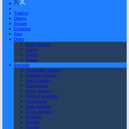
Türkiye
Dünya
Siyaset
Ekonomi
Spor
Diğer
Kamu İlanları
Asayiş
Eğitim
Yaşam
Servisler
Vizyondaki Filmler
Haftanin Filmleri
Hava Durumu
Yol Durumu
Yayın Akışları
Nöbetçi Eczaneler
Canlı Borsa
Puan Durumu
Kripto Paralar
Dövizler
Hisseler
Altınlar