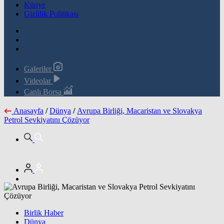
Künye
Gizlilik Politikası
Galeriler
Videolar
Canlı Borsa
Anasayfa
/
Dünya
/
Avrupa Birliği, Macaristan ve Slovakya
Petrol Sevkiyatını Çözüyor
Birlik Haber
Dünya