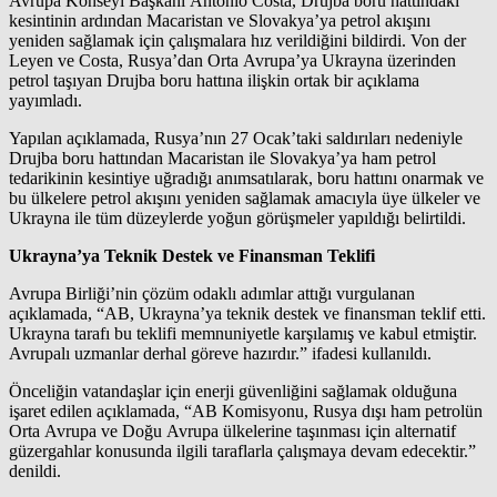
Avrupa Konseyi Başkanı Antonio Costa, Drujba boru hattındaki
kesintinin ardından Macaristan ve Slovakya’ya petrol akışını
yeniden sağlamak için çalışmalara hız verildiğini bildirdi. Von der
Leyen ve Costa, Rusya’dan Orta Avrupa’ya Ukrayna üzerinden
petrol taşıyan Drujba boru hattına ilişkin ortak bir açıklama
yayımladı.
Yapılan açıklamada, Rusya’nın 27 Ocak’taki saldırıları nedeniyle
Drujba boru hattından Macaristan ile Slovakya’ya ham petrol
tedarikinin kesintiye uğradığı anımsatılarak, boru hattını onarmak ve
bu ülkelere petrol akışını yeniden sağlamak amacıyla üye ülkeler ve
Ukrayna ile tüm düzeylerde yoğun görüşmeler yapıldığı belirtildi.
Ukrayna’ya Teknik Destek ve Finansman Teklifi
Avrupa Birliği’nin çözüm odaklı adımlar attığı vurgulanan
açıklamada, “AB, Ukrayna’ya teknik destek ve finansman teklif etti.
Ukrayna tarafı bu teklifi memnuniyetle karşılamış ve kabul etmiştir.
Avrupalı uzmanlar derhal göreve hazırdır.” ifadesi kullanıldı.
Önceliğin vatandaşlar için enerji güvenliğini sağlamak olduğuna
işaret edilen açıklamada, “AB Komisyonu, Rusya dışı ham petrolün
Orta Avrupa ve Doğu Avrupa ülkelerine taşınması için alternatif
güzergahlar konusunda ilgili taraflarla çalışmaya devam edecektir.”
denildi.