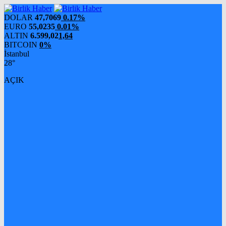
DOLAR
47,7069
0.17%
EURO
55,0235
0.01%
ALTIN
6.599,02
1,64
BITCOIN
0%
İstanbul
28°
AÇIK