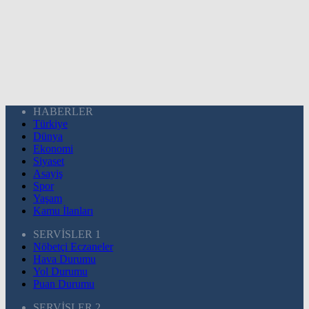
HABERLER
Türkiye
Dünya
Ekonomi
Siyaset
Asayiş
Spor
Yaşam
Kamu İlanları
SERVİSLER 1
Nöbetçi Eczaneler
Hava Durumu
Yol Durumu
Puan Durumu
SERVİSLER 2