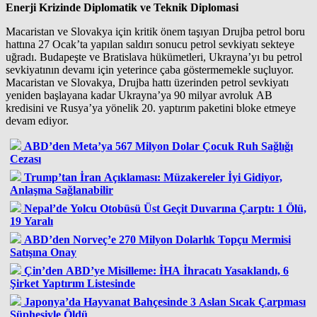
Enerji Krizinde Diplomatik ve Teknik Diplomasi
Macaristan ve Slovakya için kritik önem taşıyan Drujba petrol boru
hattına 27 Ocak’ta yapılan saldırı sonucu petrol sevkiyatı sekteye
uğradı. Budapeşte ve Bratislava hükümetleri, Ukrayna’yı bu petrol
sevkiyatının devamı için yeterince çaba göstermemekle suçluyor.
Macaristan ve Slovakya, Drujba hattı üzerinden petrol sevkiyatı
yeniden başlayana kadar Ukrayna’ya 90 milyar avroluk AB
kredisini ve Rusya’ya yönelik 20. yaptırım paketini bloke etmeye
devam ediyor.
ABD’den Meta’ya 567 Milyon Dolar Çocuk Ruh Sağlığı
Cezası
Trump’tan İran Açıklaması: Müzakereler İyi Gidiyor,
Anlaşma Sağlanabilir
Nepal’de Yolcu Otobüsü Üst Geçit Duvarına Çarptı: 1 Ölü,
19 Yaralı
ABD’den Norveç’e 270 Milyon Dolarlık Topçu Mermisi
Satışına Onay
Çin’den ABD’ye Misilleme: İHA İhracatı Yasaklandı, 6
Şirket Yaptırım Listesinde
Japonya’da Hayvanat Bahçesinde 3 Aslan Sıcak Çarpması
Şüphesiyle Öldü