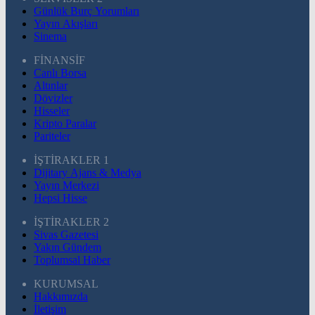
Günlük Burç Yorumları
Yayın Akışları
Sinema
FİNANSİF
Canlı Borsa
Altınlar
Dövizler
Hisseler
Kripto Paralar
Pariteler
İŞTİRAKLER 1
Dijitary Ajans & Medya
Yayın Merkezi
Hepsi Hisse
İŞTİRAKLER 2
Sivas Gazetesi
Yakın Gündem
Toplumsal Haber
KURUMSAL
Hakkımızda
İletişim