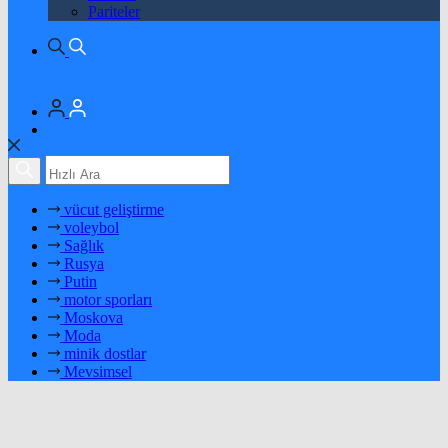
Pariteler
vücut geliştirme
voleybol
Sağlık
Rusya
Putin
motor sporları
Moskova
Moda
minik dostlar
Mevsimsel