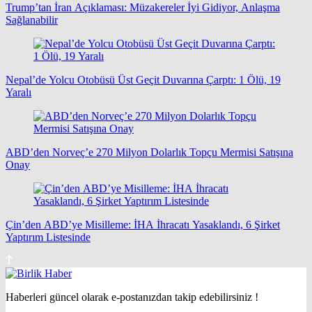
Trump’tan İran Açıklaması: Müzakereler İyi Gidiyor, Anlaşma
Sağlanabilir
Nepal’de Yolcu Otobüsü Üst Geçit Duvarına Çarptı: 1 Ölü, 19
Yaralı
ABD’den Norveç’e 270 Milyon Dolarlık Topçu Mermisi Satışına
Onay
Çin’den ABD’ye Misilleme: İHA İhracatı Yasaklandı, 6 Şirket
Yaptırım Listesinde
Haberleri güncel olarak e-postanızdan takip edebilirsiniz !