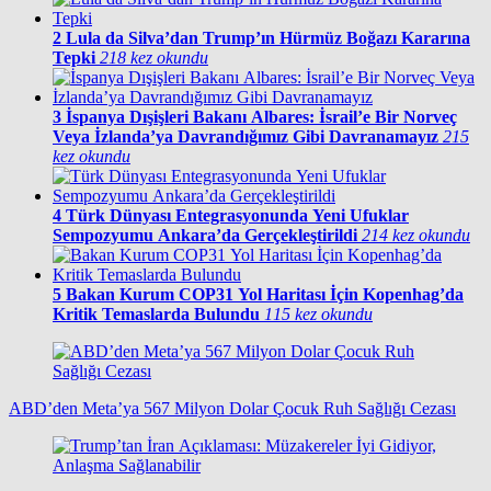
2
Lula da Silva’dan Trump’ın Hürmüz Boğazı Kararına
Tepki
218 kez okundu
3
İspanya Dışişleri Bakanı Albares: İsrail’e Bir Norveç
Veya İzlanda’ya Davrandığımız Gibi Davranamayız
215
kez okundu
4
Türk Dünyası Entegrasyonunda Yeni Ufuklar
Sempozyumu Ankara’da Gerçekleştirildi
214 kez okundu
5
Bakan Kurum COP31 Yol Haritası İçin Kopenhag’da
Kritik Temaslarda Bulundu
115 kez okundu
ABD’den Meta’ya 567 Milyon Dolar Çocuk Ruh Sağlığı Cezası