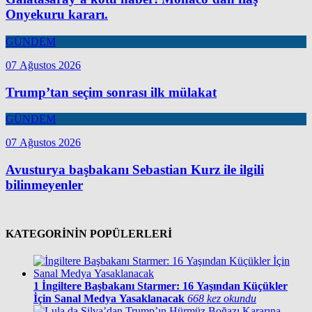
Onyekuru kararı.
GÜNDEM
07 Ağustos 2026
Trump’tan seçim sonrası ilk mülakat
GÜNDEM
07 Ağustos 2026
Avusturya başbakanı Sebastian Kurz ile ilgili
bilinmeyenler
KATEGORİNİN POPÜLERLERİ
1
İngiltere Başbakanı Starmer: 16 Yaşından Küçükler
İçin Sanal Medya Yasaklanacak
668 kez okundu