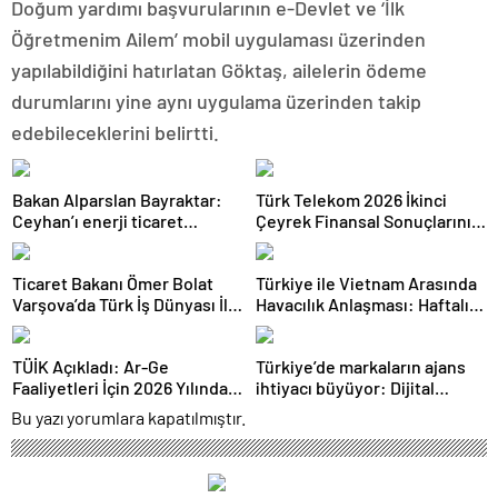
Doğum yardımı başvurularının e-Devlet ve ‘İlk
Öğretmenim Ailem’ mobil uygulaması üzerinden
yapılabildiğini hatırlatan Göktaş, ailelerin ödeme
durumlarını yine aynı uygulama üzerinden takip
edebileceklerini belirtti.
Bakan Alparslan Bayraktar:
Türk Telekom 2026 İkinci
Ceyhan’ı enerji ticaret
Çeyrek Finansal Sonuçlarını
merkezi yapacağız
Açıkladı: Yarı Yıl Geliri 142
Milyar TL’yi Aştı
Ticaret Bakanı Ömer Bolat
Türkiye ile Vietnam Arasında
Varşova’da Türk İş Dünyası İle
Havacılık Anlaşması: Haftalık
Buluştu: Ticaret Hacmi 12,5
Sefer Sayısı 42’ye Yükseldi
Milyar Dolara Ulaştı
TÜİK Açıkladı: Ar-Ge
Türkiye’de markaların ajans
Faaliyetleri İçin 2026 Yılında
ihtiyacı büyüyor: Dijital
308 Milyar Lira Tahsis Edildi
reklam yatırımları 158 milyar
Bu yazı yorumlara kapatılmıştır.
TL’yi aştı