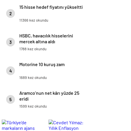
15 hisse hedef fiyatını yükseltti
2
11366 kez okundu
HSBC, havacılık hisselerini
mercek altına aldı
3
1788 kez okundu
Motorine 10 kuruş zam
4
1689 kez okundu
Aramco’nun net kârı yüzde 25
eridi
5
1599 kez okundu