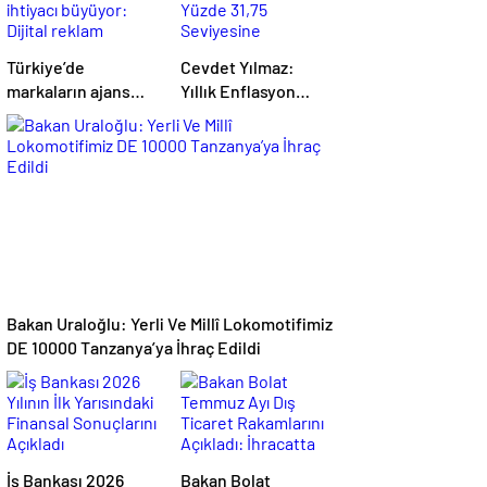
Türkiye’de
Cevdet Yılmaz:
markaların ajans
Yıllık Enflasyon
ihtiyacı büyüyor:
Yüzde 31,75
Dijital reklam
Seviyesine
yatırımları 158
Gerilemiştir
milyar TL’yi aştı
Bakan Uraloğlu: Yerli Ve Millî Lokomotifimiz
DE 10000 Tanzanya’ya İhraç Edildi
İş Bankası 2026
Bakan Bolat