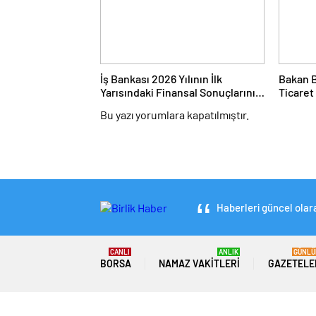
İş Bankası 2026 Yılının İlk
Bakan B
Yarısındaki Finansal Sonuçlarını
Ticaret
Açıkladı
İhracat
Bu yazı yorumlara kapatılmıştır.
Temmuz
Haberleri güncel olara
CANLI
ANLIK
GÜNLÜ
BORSA
NAMAZ VAKITLERI
GAZETELE