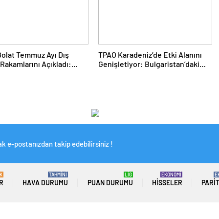
olat Temmuz Ayı Dış
TPAO Karadeniz’de Etki Alanını
 Rakamlarını Açıkladı:
Genişletiyor: Bulgaristan’daki
ta Tüm Zamanların
Sahaya Yüzde 33 Ortaklık
 Rekoru
k e-postanızdan takip edebilirsiniz !
K
TAHMİNİ
LİG
EKONOMİ
E
R
HAVA DURUMU
PUAN DURUMU
HISSELER
PARI