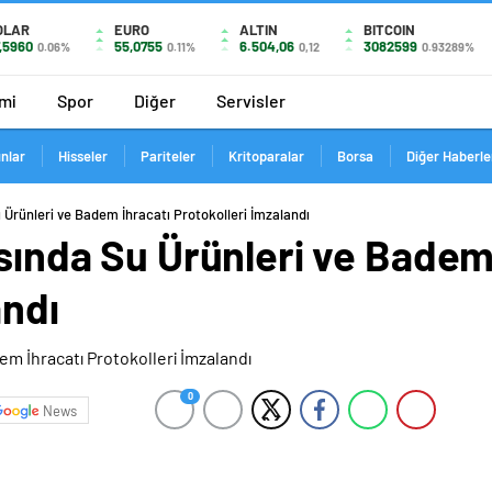
OLAR
EURO
ALTIN
BITCOIN
,5960
55,0755
6.504,06
3082599
0.06%
0.11%
0,12
0.93289%
mi
Spor
Diğer
Servisler
ınlar
Hisseler
Pariteler
Kritoparalar
Borsa
Diğer Haberle
u Ürünleri ve Badem İhracatı Protokolleri İmzalandı
asında Su Ürünleri ve Badem
andı
0
News