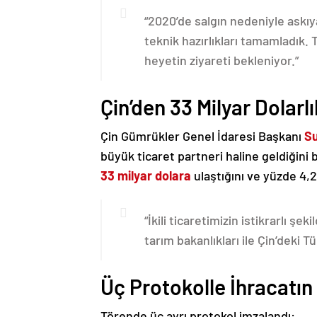
“2020’de salgın nedeniyle askıya
teknik hazırlıkları tamamladık. 
heyetin ziyareti bekleniyor.”
Çin’den 33 Milyar Dolar
Çin Gümrükler Genel İdaresi Başkanı
S
büyük ticaret partneri haline geldiğini b
33 milyar dolara
ulaştığını ve yüzde 4,2’
“İkili ticaretimizin istikrarlı şe
tarım bakanlıkları ile Çin’deki 
Üç Protokolle İhracatın
Törende üç ayrı protokol imzalandı: