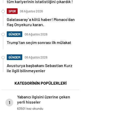
tüm kariyerinin istatistiğini çıkardık !
SPOR
06 Ağustos 2026
Galatasaray’a kötü haber! Monaco’dan
flaş Onyekuru kararı.
GÜNDEM
06 Ağustos 2026
Trump’tan seçim sonrası ilk mülakat
GÜNDEM
06 Ağustos 2026
Avusturya başbakanı Sebastian Kurz
ile ilgili bilinmeyenler
KATEGORİNİN POPÜLERLERİ
Yabancı ilgisini üzerine çeken
yerli hisseler
1
63501 kez okundu