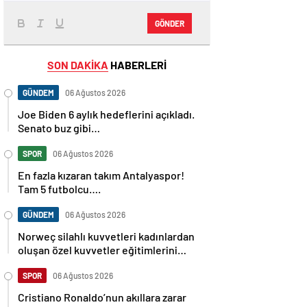
GÖNDER
SON DAKİKA
HABERLERİ
GÜNDEM
06 Ağustos 2026
Joe Biden 6 aylık hedeflerini açıkladı.
Senato buz gibi…
SPOR
06 Ağustos 2026
En fazla kızaran takım Antalyaspor!
Tam 5 futbolcu….
GÜNDEM
06 Ağustos 2026
Norweç silahlı kuvvetleri kadınlardan
oluşan özel kuvvetler eğitimlerini
başlattı.
SPOR
06 Ağustos 2026
Cristiano Ronaldo’nun akıllara zarar