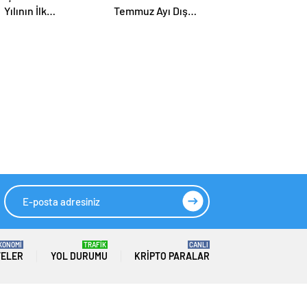
Yılının İlk
Temmuz Ayı Dış
Yarısındaki Finansal
Ticaret Rakamlarını
Sonuçlarını Açıkladı
Açıkladı: İhracatta
Tüm Zamanların
Temmuz Rekoru
KONOMİ
TRAFİK
CANLI
TELER
YOL DURUMU
KRIPTO PARALAR