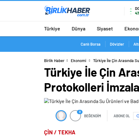
D
47
Türkiye
Dünya
Siyaset
Ekono
Canlı Borsa
Dövizler
Alt
Birlik Haber
Ekonomi
Türkiye İle Çin Arasında S
Türkiye İle Çin Ar
Protokolleri İmzal
0
BEĞENDİM
ABONE OL
ÇİN / TEKHA