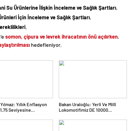
ni Su Ürünlerine İlişkin İnceleme ve Sağlık Şartları
,
 Ürünleri İçin İnceleme ve Sağlık Şartları
,
eklilikleri
.
n’e
somon, çipura ve levrek ihracatının önü açılırken
,
aylaştırılması
hedefleniyor.
Yılmaz: Yıllık Enflasyon
Bakan Uraloğlu: Yerli Ve Millî
1,75 Seviyesine
Lokomotifimiz DE 10000
iştir
Tanzanya’ya İhraç Edildi