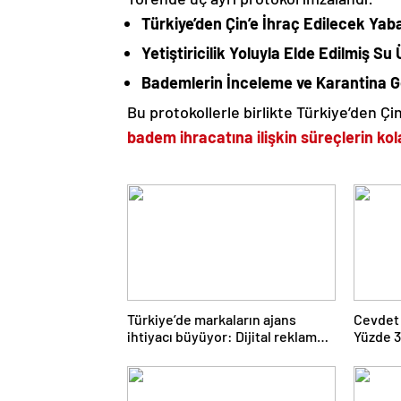
Türkiye’den Çin’e İhraç Edilecek Yaba
Yetiştiricilik Yoluyla Elde Edilmiş Su
Bademlerin İnceleme ve Karantina Ger
Bu protokollerle birlikte Türkiye’den Çi
badem ihracatına ilişkin süreçlerin kol
Türkiye’de markaların ajans
Cevdet 
ihtiyacı büyüyor: Dijital reklam
Yüzde 3
yatırımları 158 milyar TL’yi aştı
Gerilem