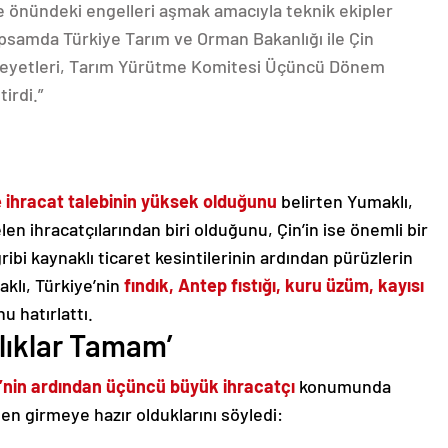
ve önündeki engelleri aşmak amacıyla teknik ekipler
apsamda Türkiye Tarım ve Orman Bakanlığı ile Çin
ı heyetleri, Tarım Yürütme Komitesi Üçüncü Dönem
irdi.”
e ihracat talebinin yüksek olduğunu
belirten Yumaklı,
n ihracatçılarından biri olduğunu, Çin’in ise önemli bir
ribi kaynaklı ticaret kesintilerinin ardından pürüzlerin
klı, Türkiye’nin
fındık, Antep fıstığı, kuru üzüm, kayısı
u hatırlattı.
ırlıklar Tamam’
D’nin ardından üçüncü büyük ihracatçı
konumunda
en girmeye hazır olduklarını söyledi: