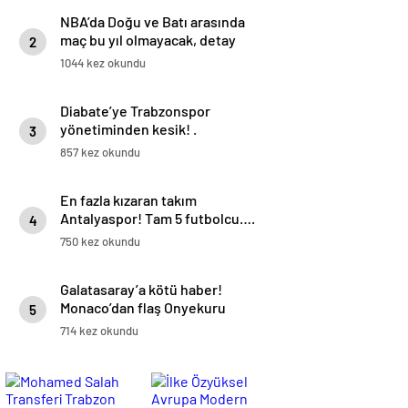
NBA’da Doğu ve Batı arasında
maç bu yıl olmayacak, detay
2
haberimizde.
1044 kez okundu
Diabate’ye Trabzonspor
yönetiminden kesik! .
3
857 kez okundu
En fazla kızaran takım
Antalyaspor! Tam 5 futbolcu….
4
750 kez okundu
Galatasaray’a kötü haber!
Monaco’dan flaş Onyekuru
5
kararı.
714 kez okundu