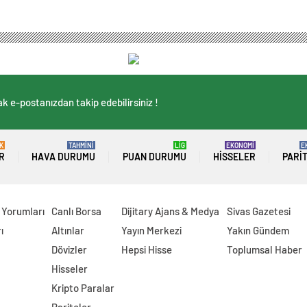
k e-postanızdan takip edebilirsiniz !
K
TAHMİNİ
LİG
EKONOMİ
E
R
HAVA DURUMU
PUAN DURUMU
HISSELER
PARI
 Yorumları
Canlı Borsa
Dijitary Ajans & Medya
Sivas Gazetesi
ı
Altınlar
Yayın Merkezi
Yakın Gündem
Dövizler
Hepsi Hisse
Toplumsal Haber
Hisseler
Kripto Paralar