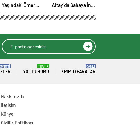
Yaşındaki Ömer
Altay’da Sahaya İniş
Asaf’tan
Zamanı: Siyah-
Singapur’da Çifte
Beyazlılar Topbaşı
Bronz Madalya
Yapıyor
KONOMİ
TRAFİK
CANLI
TELER
YOL DURUMU
KRIPTO PARALAR
Hakkımızda
İletişim
Künye
Gizlilik Politikası