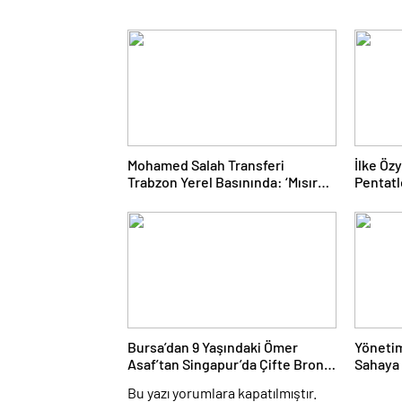
Mohamed Salah Transferi
İlke Öz
Trabzon Yerel Basınında: ‘Mısır
Pentat
Kralı Trabzon’da’
Finale 
Bursa’dan 9 Yaşındaki Ömer
Yönetim
Asaf’tan Singapur’da Çifte Bronz
Sahaya 
Madalya
Beyazlı
Bu yazı yorumlara kapatılmıştır.