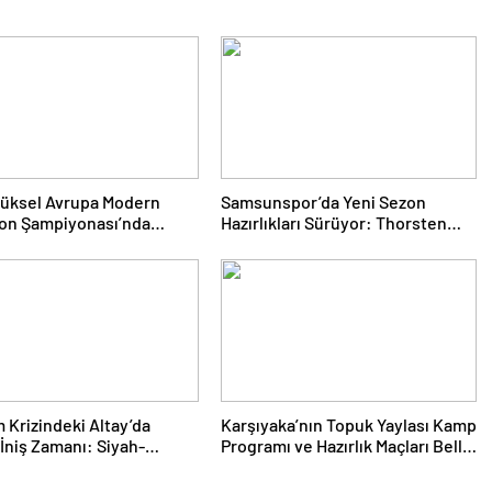
yüksel Avrupa Modern
Samsunspor’da Yeni Sezon
lon Şampiyonası’nda
Hazırlıkları Sürüyor: Thorsten
Yükseldi
Fink Yönetiminde İdman
 Krizindeki Altay’da
Karşıyaka’nın Topuk Yaylası Kamp
İniş Zamanı: Siyah-
Programı ve Hazırlık Maçları Belli
lar Topbaşı Yapıyor
Oldu