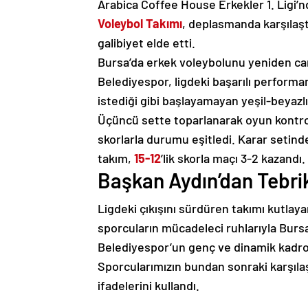
Arabica Coffee House Erkekler 1. Ligi
Voleybol Takımı
, deplasmanda karşılaş
galibiyet elde etti.
Bursa’da erkek voleybolunu yeniden c
Belediyespor, ligdeki başarılı perform
istediği gibi başlayamayan yeşil-beyazlı e
Üçüncü sette toparlanarak oyun kontro
skorlarla durumu eşitledi. Karar setind
takım,
15-12
’lik skorla maçı 3-2 kazandı.
Başkan Aydın’dan Tebri
Ligdeki çıkışını sürdüren takımı kutlay
sporcuların mücadeleci ruhlarıyla Bursa
Belediyespor’un genç ve dinamik kadro
Sporcularımızın bundan sonraki karşıla
ifadelerini kullandı.