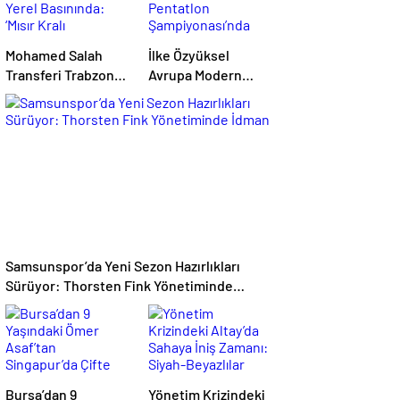
Mohamed Salah
İlke Özyüksel
Transferi Trabzon
Avrupa Modern
Yerel Basınında:
Pentatlon
‘Mısır Kralı
Şampiyonası’nda
Trabzon’da’
Finale Yükseldi
Samsunspor’da Yeni Sezon Hazırlıkları
Sürüyor: Thorsten Fink Yönetiminde
İdman
Bursa’dan 9
Yönetim Krizindeki