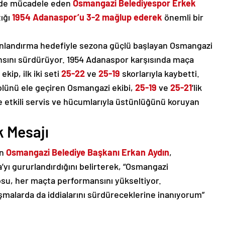
’nde mücadele eden
Osmangazi Belediyespor Erkek
tığı
1954 Adanaspor’u 3-2 mağlup ederek
önemli bir
anlandırma hedefiyle sezona güçlü başlayan Osmangazi
ansını sürdürüyor. 1954 Adanaspor karşısında maça
kip, ilk iki seti
25-22
ve
25-19
skorlarıyla kaybetti.
lünü ele geçiren Osmangazi ekibi,
25-19
ve
25-21
’lik
e etkili servis ve hücumlarıyla üstünlüğünü koruyan
k Mesajı
an
Osmangazi Belediye Başkanı Erkan Aydın
,
’yı gururlandırdığını belirterek, “Osmangazi
su, her maçta performansını yükseltiyor.
şmalarda da iddialarını sürdüreceklerine inanıyorum”