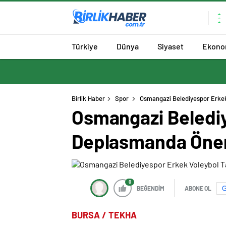
Türkiye
Dünya
Siyaset
Ekono
Birlik Haber
Spor
Osmangazi Belediyespor Erkek
Osmangazi Belediy
Deplasmanda Öneml
0
BEĞENDİM
ABONE OL
BURSA / TEKHA