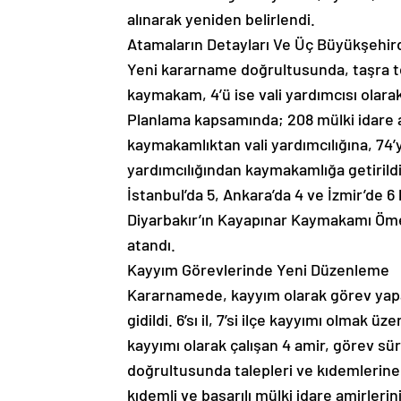
alınarak yeniden belirlendi.
Atamaların Detayları Ve Üç Büyükşehir
Yeni kararname doğrultusunda, taşra teş
kaymakam, 4’ü ise vali yardımcısı olara
Planlama kapsamında; 208 mülki idare 
kaymakamlıktan vali yardımcılığına, 74’yi 
yardımcılığından kaymakamlığa getirild
İstanbul’da 5, Ankara’da 4 ve İzmir’de 
Diyarbakır’ın Kayapınar Kaymakamı Öm
atandı.
Kayyım Görevlerinde Yeni Düzenleme
Kararnamede, kayyım olarak görev yapa
gidildi. 6’sı il, 7’si ilçe kayyımı olmak 
kayyımı olarak çalışan 4 amir, görev sü
doğrultusunda talepleri ve kıdemlerine 
kıdemli ve başarılı mülki idare amirlerin