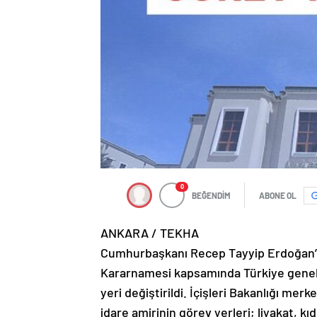
0
BEĞENDİM
ABONE OL
ANKARA / TEKHA
Cumhurbaşkanı Recep Tayyip Erdoğan’ın
Kararnamesi kapsamında Türkiye geneli
yeri değiştirildi. İçişleri Bakanlığı me
idare amirinin görev yerleri; liyakat, k