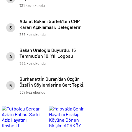
Miras Gezisi Düzenlendi
731 kez okundu
Adalet Bakanı Gürlek’ten CHP
Kararı Açıklaması: Delegelerin
3
Ve Üyenin İradesinin Menfaat Ve
393 kez okundu
Baskı İle Sakatlanması Kabul
Edilemez
Bakan Uraloğlu Duyurdu: 15
Temmuz’un 10. Yılı Logosu
4
Yüksek Hızlı Trenlerde Yer
362 kez okundu
Alacak
Burhanetti̇n Duran’dan Özgür
Özel’i̇n Söylemleri̇ne Sert Tepki̇:
5
“Si̇yasi̇ Nezaket Ve Gerçeklik
337 kez okundu
Aşınmaktadır”