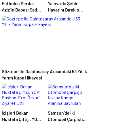
Futbolcu Serdar
Yalova’da Şehir
Aziz’in Babası Sadri
Hayatını Bırakıp
Aziz Hayatını
Köyüne Dönen
Kaybetti
Girişimci ORKÖY
Desteğiyle Üretiyor
Göztepe ile Galatasaray Arasındaki 53 Yıllık
Yarım Kupa Hikayesi
İçişleri Bakanı
Samsun’da İki
Mustafa Çiftçi, YÖK
Otomobil Çarpıştı:
Başkanı Erol Özvar’ı
Kızılay Kampı