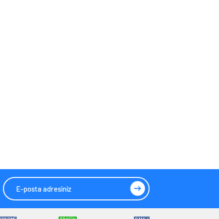
Ziyaret Etti
Alanına Savrulan
Araçtaki 1 Kişi
Yaralandı