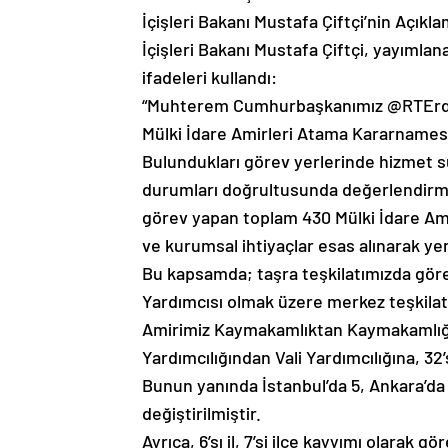
İçişleri Bakanı Mustafa Çiftçi’nin Açıkl
İçişleri Bakanı Mustafa Çiftçi, yayımla
ifadeleri kullandı:
“Muhterem Cumhurbaşkanımız @RTErdogan’
Mülki İdare Amirleri Atama Kararnamesi
Bulundukları görev yerlerinde hizmet 
durumları doğrultusunda değerlendirme
görev yapan toplam 430 Mülki İdare Amir
ve kurumsal ihtiyaçlar esas alınarak yen
Bu kapsamda; taşra teşkilatımızda göre
Yardımcısı olmak üzere merkez teşkilatı
Amirimiz Kaymakamlıktan Kaymakamlığa, 
Yardımcılığından Vali Yardımcılığına, 32
Bunun yanında İstanbul’da 5, Ankara’da
değiştirilmiştir.
Ayrıca, 6’sı il, 7’si ilçe kayyımı olarak 