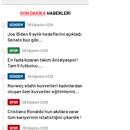
SON DAKİKA
HABERLERİ
GÜNDEM
06 Ağustos 2026
Joe Biden 6 aylık hedeflerini açıkladı.
Senato buz gibi…
SPOR
06 Ağustos 2026
En fazla kızaran takım Antalyaspor!
Tam 5 futbolcu….
GÜNDEM
06 Ağustos 2026
Norweç silahlı kuvvetleri kadınlardan
oluşan özel kuvvetler eğitimlerini
başlattı.
SPOR
06 Ağustos 2026
Cristiano Ronaldo’nun akıllara zarar
tüm kariyerinin istatistiğini çıkardık !
SPOR
06 Ağustos 2026