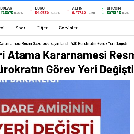
DOLAR
EURO
ALTIN
BITCOIN
47,5973
54,9530
6.477,62
3075145
0.06%
-0.14%
-0,28
0.2%
mi
Spor
Diğer
Servisler
 Kararnamesi Resmî Gazete’de Yayımlandı: 430 Bürokratın Görev Yeri Değişti
eri Atama Kararnamesi Resm
rokratın Görev Yeri Değişti