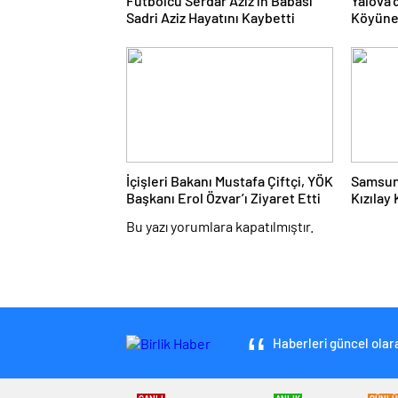
Futbolcu Serdar Aziz’in Babası
Yalova’
Sadri Aziz Hayatını Kaybetti
Köyüne
Desteği
İçişleri Bakanı Mustafa Çiftçi, YÖK
Samsun’
Başkanı Erol Özvar’ı Ziyaret Etti
Kızılay
Araçtaki
Bu yazı yorumlara kapatılmıştır.
Haberleri güncel olara