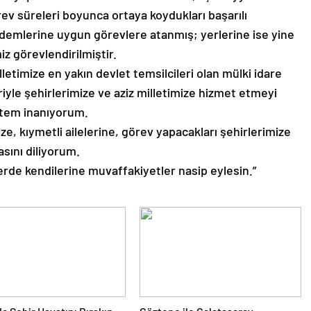
ev süreleri boyunca ortaya koydukları başarılı
ıdemlerine uygun görevlere atanmış; yerlerine ise yine
iz görevlendirilmiştir.
lletimize en yakın devlet temsilcileri olan mülki idare
eriyle şehirlerimize ve aziz milletimize hizmet etmeyi
ektem inanıyorum.
e, kıymetli ailelerine, görev yapacakları şehirlerimize
asını diliyorum.
erde kendilerine muvaffakiyetler nasip eylesin.”