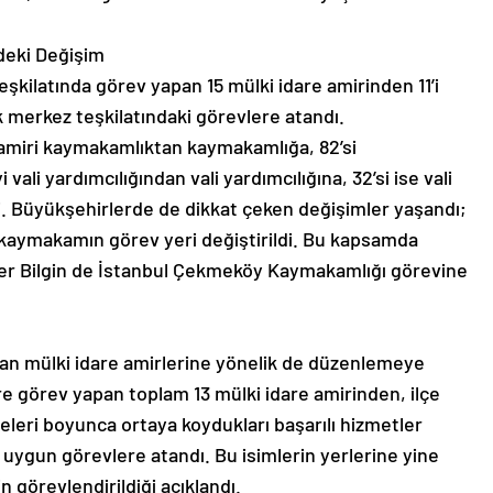
deki Değişim
kilatında görev yapan 15 mülki idare amirinden 11’i
k merkez teşkilatındaki görevlere atandı.
amiri kaymakamlıktan kaymakamlığa, 82’si
vali yardımcılığından vali yardımcılığına, 32’si ise vali
i. Büyükşehirlerde de dikkat çeken değişimler yaşandı;
6 kaymakamın görev yeri değiştirildi. Bu kapsamda
er Bilgin de İstanbul Çekmeköy Kaymakamlığı görevine
n mülki idare amirlerine yönelik de düzenlemeye
üzere görev yapan toplam 13 mülki idare amirinden, ilçe
releri boyunca ortaya koydukları başarılı hizmetler
uygun görevlere atandı. Bu isimlerin yerlerine yine
in görevlendirildiği açıklandı.