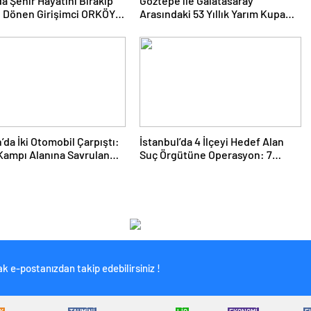
da Şehir Hayatını Bırakıp
Göztepe ile Galatasaray
 Dönen Girişimci ORKÖY
Arasındaki 53 Yıllık Yarım Kupa
yle Üretiyor
Hikayesi
da İki Otomobil Çarpıştı:
İstanbul’da 4 İlçeyi Hedef Alan
 Kampı Alanına Savrulan
Suç Örgütüne Operasyon: 7
 1 Kişi Yaralandı
Gözaltı
k e-postanızdan takip edebilirsiniz !