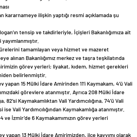
aması
nan kararnameye ilişkin yaptığı resmi açıklamada şu
ın tensip ve takdirleriyle, İçişleri Bakanlığımıza ait
 yayımlanmıştır.
sürelerini tamamlayan veya hizmet ve mazeret
ye alınan Bakanlığımız merkez ve taşra teşkilatında
imizin görev yerleri; liyakat, kıdem, hizmet gerekleri
iden belirlenmiştir.
v yapan 15 Mülki İdare Amirinden 11’i Kaymakam, 4’ü Vali
mızdaki görevlere atanmıştır. Ayrıca 208 Mülki İdare
82’si Kaymakamlıktan Vali Yardımcılığına, 74’ü Vali
’si ise Vali Yardımcılığından Kaymakamlığa atanmıştır.
 4 ve İzmir’de 6 Kaymakamımızın görev yerleri
görev yapan 13 Mülki İdare Amirimizden, ilçe kayyımı olarak