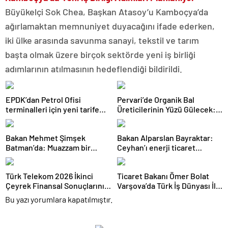
Büyükelçi Sok Chea, Başkan Atasoy’u Kamboçya’da
ağırlamaktan memnuniyet duyacağını ifade ederken,
iki ülke arasında savunma sanayi, tekstil ve tarım
başta olmak üzere birçok sektörde yeni iş birliği
adımlarının atılmasının hedeflendiği bildirildi.
EPDK’dan Petrol Ofisi
Pervari’de Organik Bal
terminalleri için yeni tarife
Üreticilerinin Yüzü Gülecek:
kararı
Bu Yıl Rekolte İyi Seviyede
Bekleniyor
Bakan Mehmet Şimşek
Bakan Alparslan Bayraktar:
Batman’da: Muazzam bir
Ceyhan’ı enerji ticaret
hizmet fırtınası var
merkezi yapacağız
Türk Telekom 2026 İkinci
Ticaret Bakanı Ömer Bolat
Çeyrek Finansal Sonuçlarını
Varşova’da Türk İş Dünyası İle
Açıkladı: Yarı Yıl Geliri 142
Buluştu: Ticaret Hacmi 12,5
Bu yazı yorumlara kapatılmıştır.
Milyar TL’yi Aştı
Milyar Dolara Ulaştı