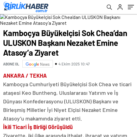
Ziyaret
Kamboçya Büyükelçisi Sok Chea’dan
ULUSKON Başkanı Nezaket Emine
Atasoy’a Ziyaret
4 Ekim 2025 10:47
ABONE OL
News
ANKARA / TEKHA
Kamboçya Cumhuriyeti Büyükelçisi Sok Chea ve ticari
ataşesi Keo Buntheng, Uluslararası Yatırım ve İş
Dünyası Konfederasyonu (ULUSKON) Başkanı ve
Birleşmiş Milletler İyi Niyet Elçisi Nezaket Emine
Atasoy’u makamında ziyaret etti.
İkili Ticari İş Birliği Görüşüldü
Ziyarette, iki ülke arasında ithalat, ihracat ve yatırım