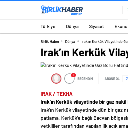
Türkiye
Dünya
Siyaset
Ekono
Birlik Haber
Dünya
Irak’ın Kerkük Vilayetinde G
Irak’ın Kerkük Vil
0
BEĞENDİM
ABONE OL
IRAK / TEKHA
Irak’ın Kerkük vilayetinde bir gaz nakil
Irak’ın Kerkük vilayetinde dün bir gaz n
patlama, Kerkük’e bağlı Bacvan bölgesi
yetkililer tarafından yapılan ilk açıkl