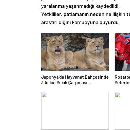
yaralanma yaşanmadığı kaydedildi.
Yetkililer, patlamanın nedenine ilişkin t
araştırıldığını kamuoyuna duyurdu.
Japonya’da Hayvanat Bahçesinde
Rosatom
3 Aslan Sıcak Çarpması
Seferin
Şüphesiyle Öldü