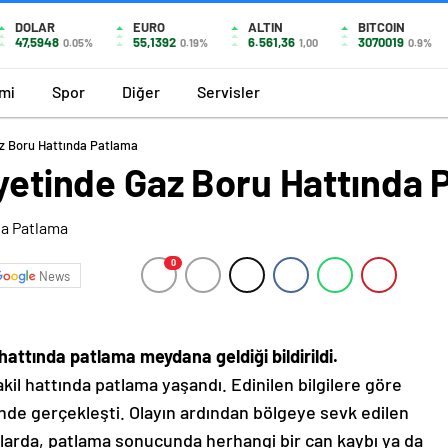
DOLAR
EURO
ALTIN
BITCOIN
47,5948
55,1392
6.561,36
3070019
0.05%
0.19%
1,00
0.9%
mi
Spor
Diğer
Servisler
az Boru Hattında Patlama
ayetinde Gaz Boru Hattında
0
News
 hattında patlama meydana geldiği bildirildi.
akil hattında patlama yaşandı. Edinilen bilgilere göre
nde gerçekleşti. Olayın ardından bölgeye sevk edilen
amalarda, patlama sonucunda herhangi bir can kaybı ya da