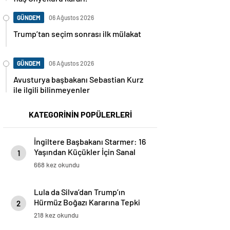
GÜNDEM
06 Ağustos 2026
Trump’tan seçim sonrası ilk mülakat
GÜNDEM
06 Ağustos 2026
Avusturya başbakanı Sebastian Kurz
ile ilgili bilinmeyenler
KATEGORİNİN POPÜLERLERİ
İngiltere Başbakanı Starmer: 16
Yaşından Küçükler İçin Sanal
1
Medya Yasaklanacak
668 kez okundu
Lula da Silva’dan Trump’ın
Hürmüz Boğazı Kararına Tepki
2
218 kez okundu