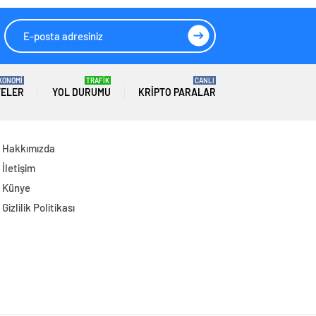
Görüşecek
KONOMİ
TRAFİK
CANLI
TELER
YOL DURUMU
KRIPTO PARALAR
Hakkımızda
İletişim
Künye
Gizlilik Politikası