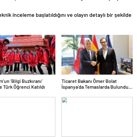
eknik inceleme başlatıldığını ve olayın detaylı bir şekilde
’un ‘Bilgi Buzkıranı’
Ticaret Bakanı Ömer Bolat
e Türk Öğrenci Katıldı
İspanya’da Temaslarda Bulundu:
Hedef 25 Milyar Dolar Ticaret
Hacmi