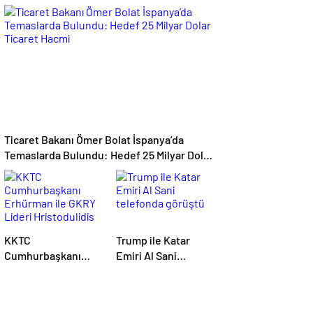
Bahçesinde 3 Aslan
Türk Öğrenci Katıldı
Sıcak Çarpması
Şüphesiyle Öldü
Ticaret Bakanı Ömer Bolat İspanya’da
Temaslarda Bulundu: Hedef 25 Milyar Dolar
Ticaret Hacmi
KKTC
Trump ile Katar
Cumhurbaşkanı
Emiri Al Sani
Erhürman ile GKRY
telefonda görüştü
Lideri Hristodulidis
26 Ağustos’ta