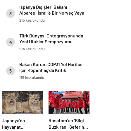
İspanya Dışişleri Bakanı
Albares: İsrail’e Bir Norveç Veya
3
İzlanda’ya Davrandığımız Gibi
215 kez okundu
Davranamayız
Türk Dünyası Entegrasyonunda
Yeni Ufuklar Sempozyumu
4
Ankara’da Gerçekleştirildi
214 kez okundu
Bakan Kurum COP31 Yol Haritası
İçin Kopenhag’da Kritik
5
Temaslarda Bulundu
115 kez okundu
Japonya’da
Rosatom’un ‘Bilgi
Hayvanat
Buzkıranı’ Seferine