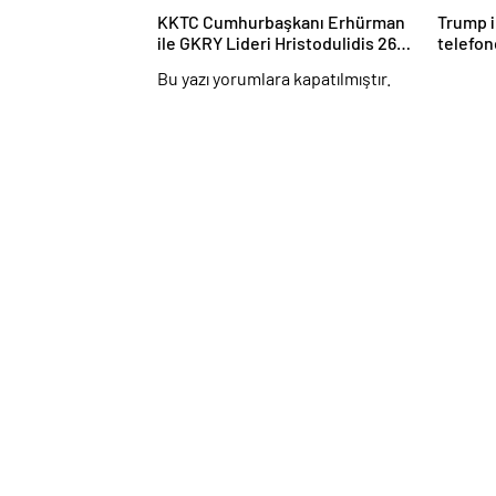
KKTC Cumhurbaşkanı Erhürman
Trump i
ile GKRY Lideri Hristodulidis 26
telefon
Ağustos’ta Görüşecek
Bu yazı yorumlara kapatılmıştır.