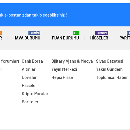
k e-postanızdan takip edebilirsiniz !
K
TAHMİNİ
LİG
EKONOMİ
E
R
HAVA DURUMU
PUAN DURUMU
HISSELER
PARI
 Yorumları
Canlı Borsa
Dijitary Ajans & Medya
Sivas Gazetesi
ı
Altınlar
Yayın Merkezi
Yakın Gündem
Dövizler
Hepsi Hisse
Toplumsal Haber
Hisseler
Kripto Paralar
Pariteler