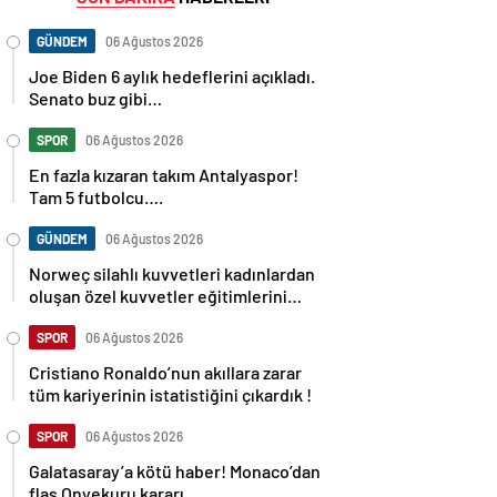
GÜNDEM
06 Ağustos 2026
Joe Biden 6 aylık hedeflerini açıkladı.
Senato buz gibi…
SPOR
06 Ağustos 2026
En fazla kızaran takım Antalyaspor!
Tam 5 futbolcu….
GÜNDEM
06 Ağustos 2026
Norweç silahlı kuvvetleri kadınlardan
oluşan özel kuvvetler eğitimlerini
başlattı.
SPOR
06 Ağustos 2026
Cristiano Ronaldo’nun akıllara zarar
tüm kariyerinin istatistiğini çıkardık !
SPOR
06 Ağustos 2026
Galatasaray’a kötü haber! Monaco’dan
flaş Onyekuru kararı.