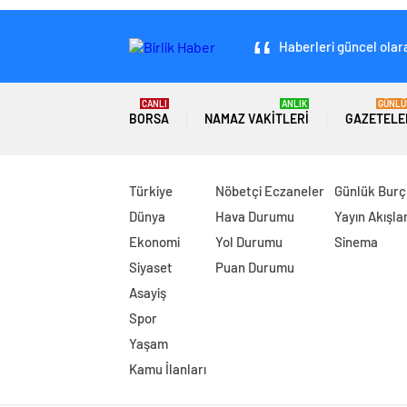
Haberleri güncel olara
CANLI
ANLIK
GÜNLÜ
BORSA
NAMAZ VAKITLERI
GAZETELE
Türkiye
Nöbetçi Eczaneler
Günlük Burç
Dünya
Hava Durumu
Yayın Akışlar
Ekonomi
Yol Durumu
Sinema
Siyaset
Puan Durumu
Asayiş
Spor
Yaşam
Kamu İlanları