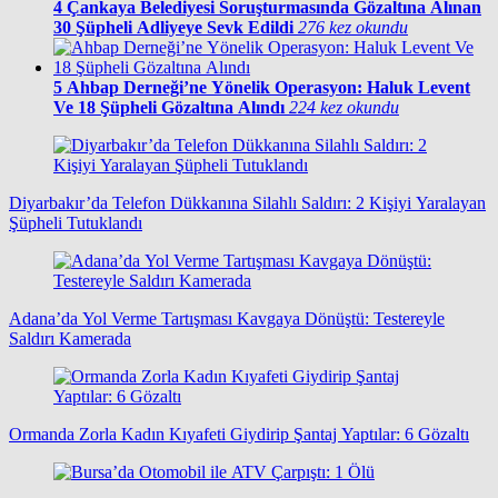
4
Çankaya Belediyesi Soruşturmasında Gözaltına Alınan
30 Şüpheli Adliyeye Sevk Edildi
276 kez okundu
5
Ahbap Derneği’ne Yönelik Operasyon: Haluk Levent
Ve 18 Şüpheli Gözaltına Alındı
224 kez okundu
Diyarbakır’da Telefon Dükkanına Silahlı Saldırı: 2 Kişiyi Yaralayan
Şüpheli Tutuklandı
Adana’da Yol Verme Tartışması Kavgaya Dönüştü: Testereyle
Saldırı Kamerada
Ormanda Zorla Kadın Kıyafeti Giydirip Şantaj Yaptılar: 6 Gözaltı