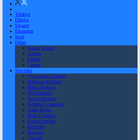
Türkiye
Dünya
Siyaset
Ekonomi
Spor
Diğer
Kamu İlanları
Asayiş
Eğitim
Yaşam
Servisler
Vizyondaki Filmler
Haftanin Filmleri
Hava Durumu
Yol Durumu
Yayın Akışları
Nöbetçi Eczaneler
Canlı Borsa
Puan Durumu
Kripto Paralar
Dövizler
Hisseler
Altınlar