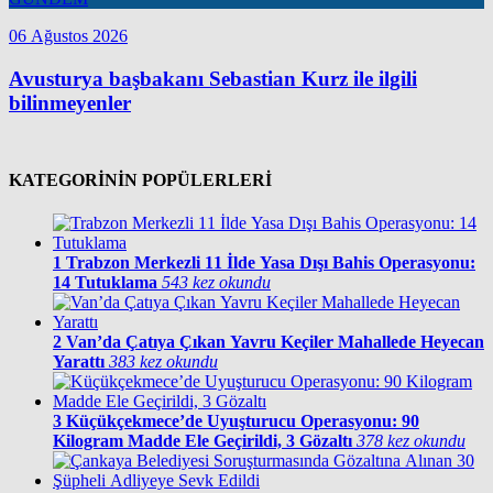
06 Ağustos 2026
Avusturya başbakanı Sebastian Kurz ile ilgili
bilinmeyenler
KATEGORİNİN POPÜLERLERİ
1
Trabzon Merkezli 11 İlde Yasa Dışı Bahis Operasyonu:
14 Tutuklama
543 kez okundu
2
Van’da Çatıya Çıkan Yavru Keçiler Mahallede Heyecan
Yarattı
383 kez okundu
3
Küçükçekmece’de Uyuşturucu Operasyonu: 90
Kilogram Madde Ele Geçirildi, 3 Gözaltı
378 kez okundu