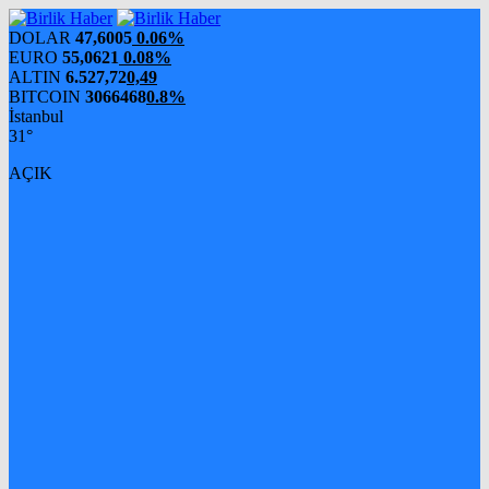
DOLAR
47,6005
0.06%
EURO
55,0621
0.08%
ALTIN
6.527,72
0,49
BITCOIN
3066468
0.8%
İstanbul
31°
AÇIK