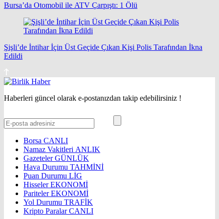
Bursa’da Otomobil ile ATV Çarpıştı: 1 Ölü
Şişli’de İntihar İçin Üst Geçide Çıkan Kişi Polis Tarafından İkna
Edildi
Haberleri güncel olarak e-postanızdan takip edebilirsiniz !
Borsa
CANLI
Namaz Vakitleri
ANLIK
Gazeteler
GÜNLÜK
Hava Durumu
TAHMİNİ
Puan Durumu
LİG
Hisseler
EKONOMİ
Pariteler
EKONOMİ
Yol Durumu
TRAFİK
Kripto Paralar
CANLI