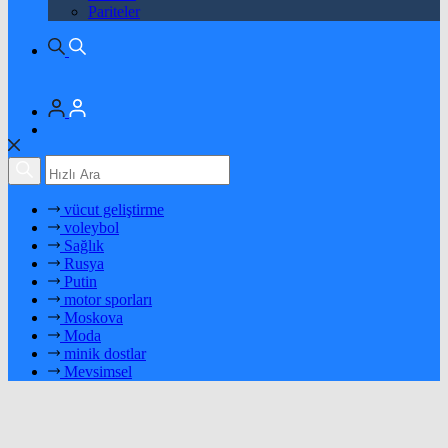
Pariteler
vücut geliştirme
voleybol
Sağlık
Rusya
Putin
motor sporları
Moskova
Moda
minik dostlar
Mevsimsel