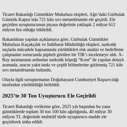
Ticaret Bakanlığı Gümrükler Muhafaza ekipleri, Ağrı’daki Gürbulak
Gümrük Kapısı’nda 721 kilo sıvı metamfetamin ele geçirdi. Ele
geçirilen uyuşturucunun piyasa değerinin yaklaşık 2 milyar 612
milyon lira olduğu bildirildi.
Bakanlıktan yapılan açıklamaya göre, Gürbulak Gümrükler
Muhafaza Kaçakçılık ve İstihbarat Müdürlüğü ekipleri, narkotik
suçlarla mücadele kapsamında yürüttükleri risk analizi ve hedefleme
çalışmaları sonucunda şüpheli görülen bir TIR’ı incelemeye aldı. X-
Ray taramasının ardından narkotik köpeği “Kont” ile yapılan detaylı
aramada, aracın yakıt tankı ve çeşitli bölmelerine gizlenmiş 721 kilo
sıvı metamfetamin bulundu.
Olayla ilgili soruşturmanın Doğubayazıt Cumhuriyet Başsavcılığı
tarafından yürütüldüğü belirtildi.
2025’te 30 Ton Uyuşturucu Ele Geçirildi
Ticaret Bakanlığı verilerine göre, 2025 yılı başından bu yana
gümrüklerde toplam 30 ton 100 kilo ağırlığında, 40 milyar 30
milyon TL değerinde muhtelif türde uyuşturucu madde ele
geçirilerek imha edildi.