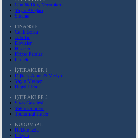
Günlük Burç Yorumları
Yayın Akışları
Sinema
FİNANSİF
Canlı Borsa
Altınlar
Dövizler
Hisseler
Kripto Paralar
Pariteler
İŞTİRAKLER 1
Dijitary Ajans & Medya
Yayın Merkezi
Hepsi Hisse
İŞTİRAKLER 2
Sivas Gazetesi
Yakın Gündem
Toplumsal Haber
KURUMSAL
Hakkımızda
İletişim