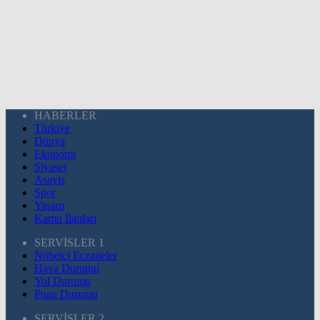
HABERLER
Türkiye
Dünya
Ekonomi
Siyaset
Asayiş
Spor
Yaşam
Kamu İlanları
SERVİSLER 1
Nöbetçi Eczaneler
Hava Durumu
Yol Durumu
Puan Durumu
SERVİSLER 2