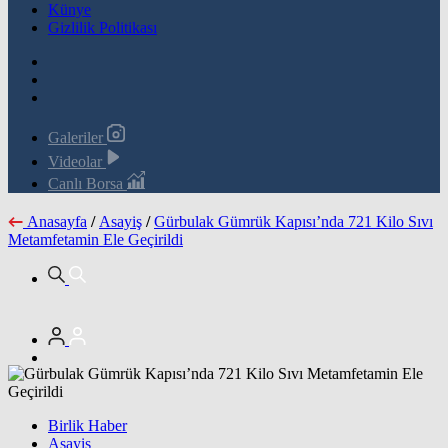
Künye
Gizlilik Politikası
Galeriler
Videolar
Canlı Borsa
Anasayfa
/
Asayiş
/
Gürbulak Gümrük Kapısı’nda 721 Kilo Sıvı
Metamfetamin Ele Geçirildi
Birlik Haber
Asayiş