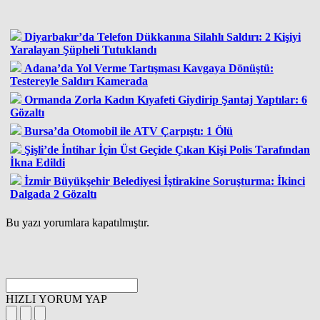
Diyarbakır’da Telefon Dükkanına Silahlı Saldırı: 2 Kişiyi
Yaralayan Şüpheli Tutuklandı
Adana’da Yol Verme Tartışması Kavgaya Dönüştü:
Testereyle Saldırı Kamerada
Ormanda Zorla Kadın Kıyafeti Giydirip Şantaj Yaptılar: 6
Gözaltı
Bursa’da Otomobil ile ATV Çarpıştı: 1 Ölü
Şişli’de İntihar İçin Üst Geçide Çıkan Kişi Polis Tarafından
İkna Edildi
İzmir Büyükşehir Belediyesi İştirakine Soruşturma: İkinci
Dalgada 2 Gözaltı
Bu yazı yorumlara kapatılmıştır.
HIZLI YORUM YAP