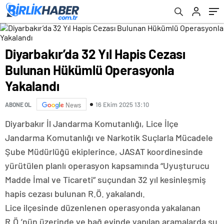
Diyarbakır’da 32 Yıl Hapis Cezası
Bulunan Hükümlü Operasyonla
Yakalandı
16 Ekim 2025 13:10
ABONE OL
News
Diyarbakır İl Jandarma Komutanlığı, Lice İlçe
Jandarma Komutanlığı ve Narkotik Suçlarla Mücadele
Şube Müdürlüğü ekiplerince, JASAT koordinesinde
yürütülen planlı operasyon kapsamında “Uyuşturucu
Madde İmal ve Ticareti” suçundan 32 yıl kesinleşmiş
hapis cezası bulunan R.Ö. yakalandı.
Lice ilçesinde düzenlenen operasyonda yakalanan
R.Ö.’nün üzerinde ve bağ evinde yapılan aramalarda şu