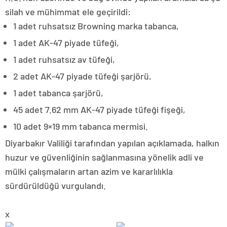
silah ve mühimmat ele geçirildi:
1 adet ruhsatsız Browning marka tabanca,
1 adet AK-47 piyade tüfeği,
1 adet ruhsatsız av tüfeği,
2 adet AK-47 piyade tüfeği şarjörü,
1 adet tabanca şarjörü,
45 adet 7.62 mm AK-47 piyade tüfeği fişeği,
10 adet 9×19 mm tabanca mermisi.
Diyarbakır Valiliği tarafından yapılan açıklamada, halkın
huzur ve güvenliğinin sağlanmasına yönelik adli ve
mülki çalışmaların artan azim ve kararlılıkla
sürdürüldüğü vurgulandı.
x