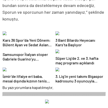
bundan sonra da desteklemeye devam edeceğiz.
Sporun ve sporcunun her zaman yanındayız.” şeklinde
konuştu.
Kars 36 Spor’da Yeni Dönem:
3 Bant Bilardo Heyecanı
Bülent Ayan ve Sedat Aslan
Kars’ta Başlıyor
Göreve Başladı
Samsunspor İtalyan stoper
Süper Lig’de 2. ve 3. hafta
Gabriele Guarino’yu
maç programı açıklandı
kadrosuna kattı
İzmir’de itfaiye eri baba,
3. Lig’in yeni takımı Bigaspor
mesai dışında kızının tenis
kadrosunu 3 oyuncuyla
antrenörlüğünü yapıyor
güçlendirdi
Bu yazı yorumlara kapatılmıştır.