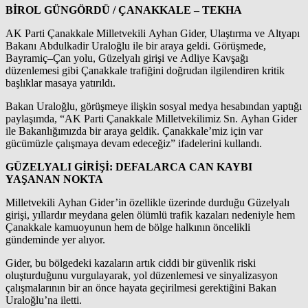
BİROL GÜNGÖRDÜ / ÇANAKKALE – TEKHA
AK Parti Çanakkale Milletvekili Ayhan Gider, Ulaştırma ve Altyapı
Bakanı Abdulkadir Uraloğlu ile bir araya geldi. Görüşmede,
Bayramiç–Çan yolu, Güzelyalı girişi ve Adliye Kavşağı
düzenlemesi gibi Çanakkale trafiğini doğrudan ilgilendiren kritik
başlıklar masaya yatırıldı.
Bakan Uraloğlu, görüşmeye ilişkin sosyal medya hesabından yaptığı
paylaşımda, “AK Parti Çanakkale Milletvekilimiz Sn. Ayhan Gider
ile Bakanlığımızda bir araya geldik. Çanakkale’miz için var
gücümüzle çalışmaya devam edeceğiz” ifadelerini kullandı.
GÜZELYALI GİRİŞİ: DEFALARCA CAN KAYBI
YAŞANAN NOKTA
Milletvekili Ayhan Gider’in özellikle üzerinde durduğu Güzelyalı
girişi, yıllardır meydana gelen ölümlü trafik kazaları nedeniyle hem
Çanakkale kamuoyunun hem de bölge halkının öncelikli
gündeminde yer alıyor.
Gider, bu bölgedeki kazaların artık ciddi bir güvenlik riski
oluşturduğunu vurgulayarak, yol düzenlemesi ve sinyalizasyon
çalışmalarının bir an önce hayata geçirilmesi gerektiğini Bakan
Uraloğlu’na iletti.