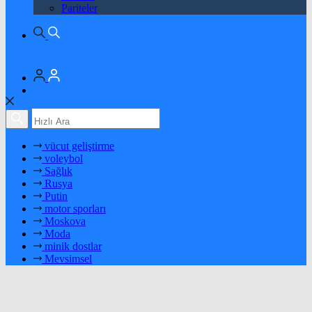
Pariteler
vücut geliştirme
voleybol
Sağlık
Rusya
Putin
motor sporları
Moskova
Moda
minik dostlar
Mevsimsel