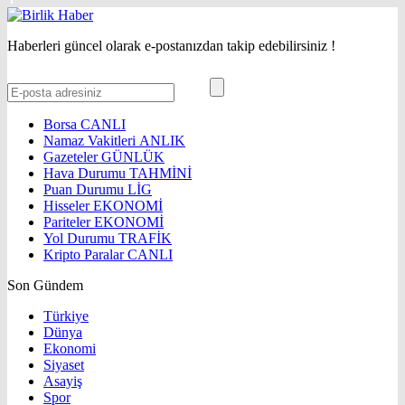
Haberleri güncel olarak e-postanızdan takip edebilirsiniz !
Borsa
CANLI
Namaz Vakitleri
ANLIK
Gazeteler
GÜNLÜK
Hava Durumu
TAHMİNİ
Puan Durumu
LİG
Hisseler
EKONOMİ
Pariteler
EKONOMİ
Yol Durumu
TRAFİK
Kripto Paralar
CANLI
Son Gündem
Türkiye
Dünya
Ekonomi
Siyaset
Asayiş
Spor