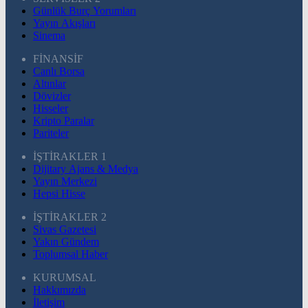
Günlük Burç Yorumları
Yayın Akışları
Sinema
FİNANSİF
Canlı Borsa
Altınlar
Dövizler
Hisseler
Kripto Paralar
Pariteler
İŞTİRAKLER 1
Dijitary Ajans & Medya
Yayın Merkezi
Hepsi Hisse
İŞTİRAKLER 2
Sivas Gazetesi
Yakın Gündem
Toplumsal Haber
KURUMSAL
Hakkımızda
İletişim