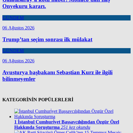
Onyekuru kararı.
GÜNDEM
06 Ağustos 2026
Trump’tan seçim sonrası ilk mülakat
GÜNDEM
06 Ağustos 2026
Avusturya başbakanı Sebastian Kurz ile ilgili
bilinmeyenler
KATEGORİNİN POPÜLERLERİ
1
İstanbul Cumhuri̇yet Başsavcılığından Özgür Özel
Hakkında Soruşturma
251 kez okundu