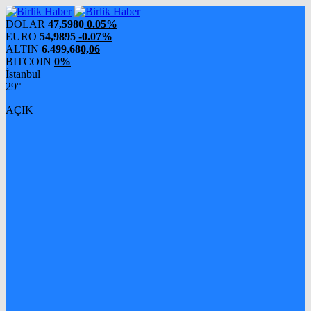
DOLAR
47,5980
0.05%
EURO
54,9895
-0.07%
ALTIN
6.499,68
0,06
BITCOIN
0%
İstanbul
29°
AÇIK