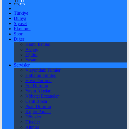
Türkiye
Dünya
Siyaset
Ekonomi
Spor
Diğer
Kamu İlanları
Asayiş
Eğitim
Yaşam
Servisler
Vizyondaki Filmler
Haftanin Filmleri
Hava Durumu
Yol Durumu
Yayın Akışları
Nöbetçi Eczaneler
Canlı Borsa
Puan Durumu
Kripto Paralar
Dövizler
Hisseler
Altınlar