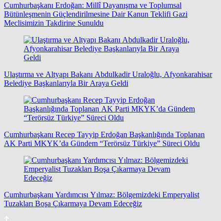
Cumhurbaşkanı Erdoğan: Millî Dayanışma ve Toplumsal
Bütünleşmenin Güçlendirilmesine Dair Kanun Teklifi Gazi
Meclisimizin Takdirine Sunuldu
Ulaştırma ve Altyapı Bakanı Abdulkadir Uraloğlu, Afyonkarahisar
Belediye Başkanlarıyla Bir Araya Geldi
Cumhurbaşkanı Recep Tayyip Erdoğan Başkanlığında Toplanan
AK Parti MKYK’da Gündem “Terörsüz Türkiye” Süreci Oldu
Cumhurbaşkanı Yardımcısı Yılmaz: Bölgemizdeki Emperyalist
Tuzakları Boşa Çıkarmaya Devam Edeceğiz