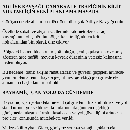
ADLİYE KAVŞAĞI: ÇANAKKALE TRAFİĞİNİN KİLİT
NOKTASI İÇİN YENİ PLANLAMA MASADA
Görüşmede ele alınan bir diğer önemli başlık Adliye Kavşağı oldu.
Özellikle sabah ve akşam saatlerinde kilometrelerce araç
kuyruğunun oluştuğu bu bölge, kent trafiğinin en kritik
noktalarından biri olarak öne çıkıyor.
Bölgedeki kamu binalarının yoğunluğu, yeni yapılaşmalar ve artış
gösteren araç trafiği, mevcut kavşak düzeninin yetersiz kalmasına
neden oluyor.
Bu nedenle, trafik akışını rahatlatacak ve güvenli geçişleri artıracak
yeni bir planlamanın hayata geçirilmesi gerektiği görüşmede ele
alınan ana başlıklardan biri oldu.
BAYRAMİÇ–ÇAN YOLU DA GÜNDEMDE
Bayramiç–Çan yolundaki mevcut çalışmaların hızlandırılması ve yol
standardının yükseltilmesi konularının da gündeme geldiği
görüşmede, ulaşım süresini kısaltacak ve yol güvenliğini artıracak
projeler konusunda mutabakata varıldı.
Milletvekili Ayhan Gider, görüşme sonrası yaptığı açıklamada