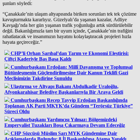
şunları söyledi:
“Çanakkale’nin ulaşım altyapısında biriken sorunları tek tek çözüme
kavuşturmakta kararlıyız. Güzelyalı’da yaşanan kazalar, Adliye
Kavşağı’nda her gün yaşanan trafik yoğunluğu artık sürdürülebilir
değil. Bakanlığımızla tam bir uyum içinde, Çanakkale’nin trafiğini
rahatlatacak ve insanımızın hayatını kolaylaştıracak projeleri hızla
hayata geçireceğiz.”
CHP’li Orhan Sarıbal’dan Tarım ve Ekonomi Eleştirisi:
Çiftçi Kaderiyle Baş Başa Kaldı
Cumhurbaşkanı Erdoğan: Millî Dayanışma ve Toplumsal
Bütünleşmenin Güçlendirilmesine Dair Kanun Teklifi Gazi
Meclisimizin Takdirine Sunuldu
Ulaştırma ve Altyapı Bakanı Abdulkadir Uraloğlu,
Afyonkarahisar Belediye Başkanlarıyla Bir Araya Geldi
Cumhurbaşkanı Recep Tayyip Erdoğan Başkanlığında
Toplanan AK Parti MKYK’da Gündem “Terörsüz Türkiye”
Süreci Oldu
Cumhurbaşkanı Yardımcısı Yılmaz: Bölgemizdeki
Emperyalist Tuzakları Boşa Çıkarmaya Devam Edeceğiz
CHP Sözcüsü Müslim Sarı MYK Gündemine Dair
Açıklamalarda Bulundu: 8 İl Başkanlığına Atama Yapıldı