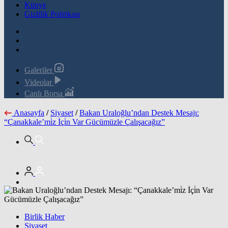
Künye
Gizlilik Politikası
Galeriler
Videolar
Canlı Borsa
Anasayfa
/
Siyaset
/
Bakan Uraloğlu’ndan Destek Mesajı:
“Çanakkale’mi̇z İçi̇n Var Gücümüzle Çalışacağız”
Birlik Haber
Siyaset