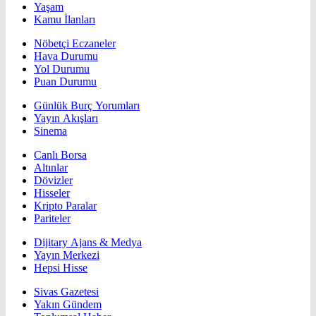
Yaşam
Kamu İlanları
Nöbetçi Eczaneler
Hava Durumu
Yol Durumu
Puan Durumu
Günlük Burç Yorumları
Yayın Akışları
Sinema
Canlı Borsa
Altınlar
Dövizler
Hisseler
Kripto Paralar
Pariteler
Dijitary Ajans & Medya
Yayın Merkezi
Hepsi Hisse
Sivas Gazetesi
Yakın Gündem