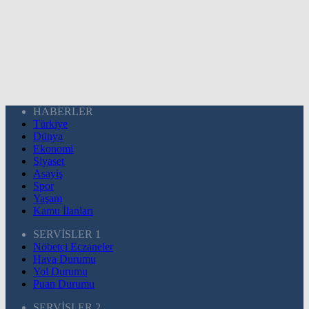
HABERLER
Türkiye
Dünya
Ekonomi
Siyaset
Asayiş
Spor
Yaşam
Kamu İlanları
SERVİSLER 1
Nöbetçi Eczaneler
Hava Durumu
Yol Durumu
Puan Durumu
SERVİSLER 2