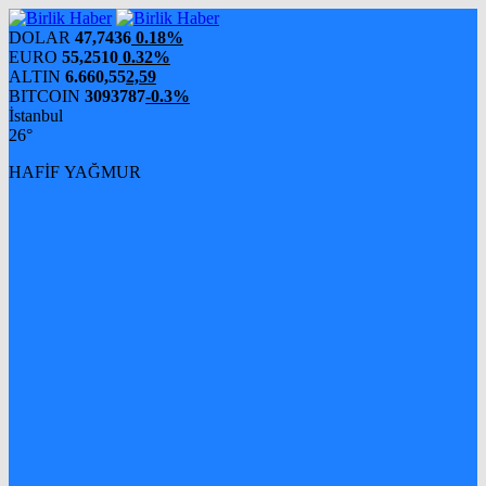
DOLAR
47,7436
0.18%
EURO
55,2510
0.32%
ALTIN
6.660,55
2,59
BITCOIN
3093787
-0.3%
İstanbul
26°
HAFİF YAĞMUR