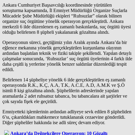
Ankara Cumhuriyet Başsavcılığı koordinesinde yürütülen
soruşturma kapsamında, İl Emniyet Müdürlüğü Organize Suçlarla
Mücadele Şube Müdürlüğü ekipleri “Ruhsuzlar” olarak bilinen
organize suç örgütüne yönelik operasyon gerçekleştirdi. Ankara
merkezli 6 ilde düzenlenen eş zamanlı baskınlarda, suç örgütü üyesi
olduğu belirlenen 8 şüpheli yakalanarak gözaltına alındı.
Operasyonun süreci, geçtiğimiz yılın Aralık ayında Ankara’da bir
eğlence mekanına yönelik gerçekleştirilen kurşunlama olayının
ardından başlatılan teknik ve fiziki takiple şekillendi. Yapılan detaylı
çalışmalar sonucunda, ‘Ruhsuzlar’ suç örgütü üyelerinin 4 farklı ilde
daha çeşitli iş yerlerine yönelik benzer saldırılar düzenlediği tespit
edildi.
Belirlenen 14 şüpheliye yönelik 6 ilde gerçekleştirilen eş zamanlı
operasyonda R.K., K.Ç, A.A, T.K, A.C.E, A.D, A.M.K ve Ş.Ö
isimli 8 kişi gözaltına alındı. Şüphelilerin adreslerinde yapılan
aramalarda 2 adet ruhsatsız tabanca, bu tabancalara ait şarjörler ve
çok sayıda fişek ele geçirildi.
Emniyetteki işlemlerinin ardından adliyeye sevk edilen 8 şüpheliden
6’sı, çıkarıldıkları mahkemece tutuklanarak cezaevine gönderildi.
Diğer şüpheliler hakkında ise adli süreç devam ediyor.
Ankara’da Değnekçilere Operasyon: 10 Gözaltı