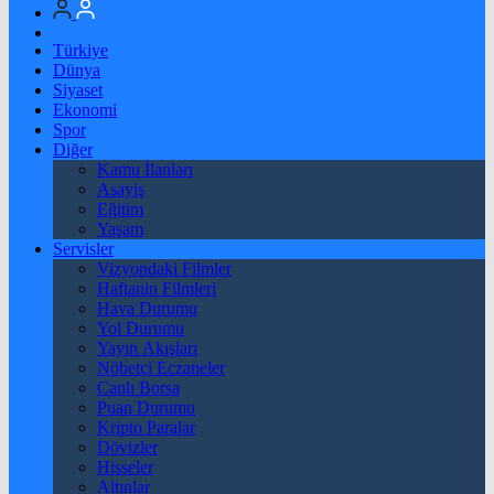
Türkiye
Dünya
Siyaset
Ekonomi
Spor
Diğer
Kamu İlanları
Asayiş
Eğitim
Yaşam
Servisler
Vizyondaki Filmler
Haftanin Filmleri
Hava Durumu
Yol Durumu
Yayın Akışları
Nöbetçi Eczaneler
Canlı Borsa
Puan Durumu
Kripto Paralar
Dövizler
Hisseler
Altınlar