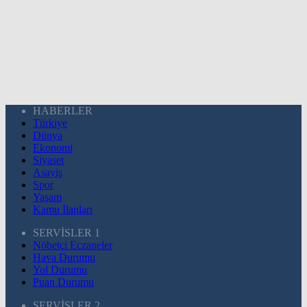
HABERLER
Türkiye
Dünya
Ekonomi
Siyaset
Asayiş
Spor
Yaşam
Kamu İlanları
SERVİSLER 1
Nöbetçi Eczaneler
Hava Durumu
Yol Durumu
Puan Durumu
SERVİSLER 2