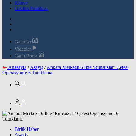
Künye
Gizlilik Politikası
Galeriler
Videolar
Canlı Borsa
Anasayfa
/
Asayiş
/
Ankara Merkezli 6 İlde ‘Ruhsuzlar’ Çetesi
Operasyonu: 6 Tutuklama
Birlik Haber
Asayiş