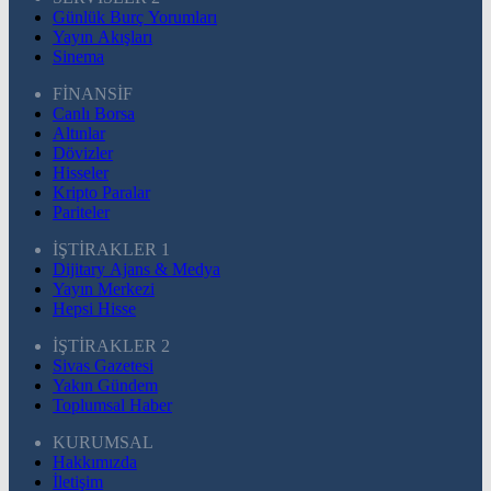
Günlük Burç Yorumları
Yayın Akışları
Sinema
FİNANSİF
Canlı Borsa
Altınlar
Dövizler
Hisseler
Kripto Paralar
Pariteler
İŞTİRAKLER 1
Dijitary Ajans & Medya
Yayın Merkezi
Hepsi Hisse
İŞTİRAKLER 2
Sivas Gazetesi
Yakın Gündem
Toplumsal Haber
KURUMSAL
Hakkımızda
İletişim