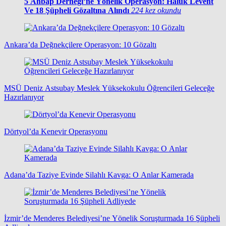
5
Ahbap Derneği’ne Yönelik Operasyon: Haluk Levent
Ve 18 Şüpheli Gözaltına Alındı
224 kez okundu
Ankara’da Değnekçilere Operasyon: 10 Gözaltı
MSÜ Deniz Astsubay Meslek Yüksekokulu Öğrencileri Geleceğe
Hazırlanıyor
Dörtyol’da Kenevir Operasyonu
Adana’da Taziye Evinde Silahlı Kavga: O Anlar Kamerada
İzmir’de Menderes Belediyesi’ne Yönelik Soruşturmada 16 Şüpheli