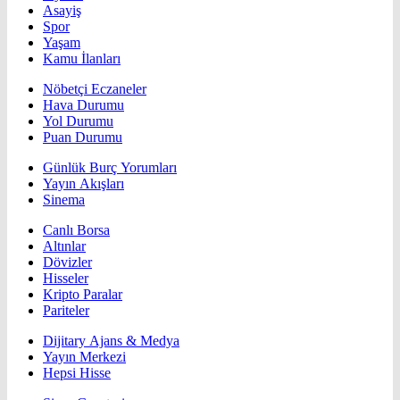
Asayiş
Spor
Yaşam
Kamu İlanları
Nöbetçi Eczaneler
Hava Durumu
Yol Durumu
Puan Durumu
Günlük Burç Yorumları
Yayın Akışları
Sinema
Canlı Borsa
Altınlar
Dövizler
Hisseler
Kripto Paralar
Pariteler
Dijitary Ajans & Medya
Yayın Merkezi
Hepsi Hisse