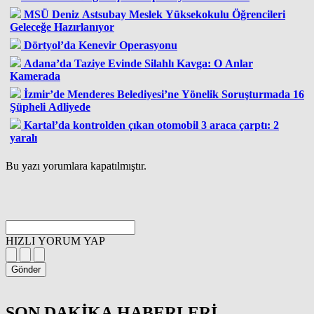
MSÜ Deniz Astsubay Meslek Yüksekokulu Öğrencileri
Geleceğe Hazırlanıyor
Dörtyol’da Kenevir Operasyonu
Adana’da Taziye Evinde Silahlı Kavga: O Anlar
Kamerada
İzmir’de Menderes Belediyesi’ne Yönelik Soruşturmada 16
Şüpheli Adliyede
Kartal’da kontrolden çıkan otomobil 3 araca çarptı: 2
yaralı
Bu yazı yorumlara kapatılmıştır.
HIZLI YORUM YAP
Gönder
SON DAKİKA
HABERLERİ