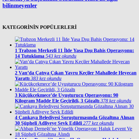
bilinmeyenler
KATEGORİNİN POPÜLERLERİ
1
Trabzon Merkezli 11 İlde Yasa Dışı Bahis Operasyonu:
14 Tutuklama
543 kez okundu
2
Van’da Çatıya Çıkan Yavru Keçiler Mahallede Heyecan
Yarattı
383 kez okundu
3
Küçükçekmece’de Uyuşturucu Operasyonu: 90
Kilogram Madde Ele Geçirildi, 3 Gözaltı
378 kez okundu
4
Çankaya Belediyesi Soruşturmasında Gözaltına Alınan
30 Şüpheli Adliyeye Sevk Edildi
277 kez okundu