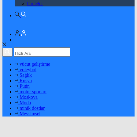
Pariteler
vücut geliştirme
voleybol
Sağlık
Rusya
Putin
motor sporları
Moskova
Moda
minik dostlar
Mevsimsel