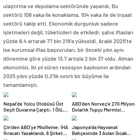
ulaştırma ve depolama sektöründe yaşandı. Bu
sektörü 108 vaka ile konaklama, 104 vaka ile de inşaat
sektörü takip etti. Ekonomik durgunluk sadece
işletmeleri değil, tüketicileri de etkiledi; şahıs iflasları
yüzde 8,4 artarak 77 bin 219’a yükseldi. Aralık 2025’te
ise kurumsal iflas başvuruları, bir önceki yılın aynı
dönemine göre yüzde 13,7 artışla 2 bin 37 oldu. Alman
ekonomisi, iki yıl süren resesyon baskısının ardından
2025 yılını yüzde 0,2’lik sınırlı bir büyüme ile
tamamlamıştı.
Nepal’de Yolcu Otobüsü Üst
ABD’den Norveç’e 270 Milyon
Geçit Duvarına Çarptı: 1 Ölü,
Dolarlık Topçu Mermisi
19 Yaralı
Satışına Onay
Çin’den ABD’ye Misilleme: İHA
Japonya’da Hayvanat
İhracatı Yasaklandı, 6 Şirket
Bahçesinde 3 Aslan Sıcak
Yaptırım Listesinde
Çarpması Şüphesiyle Öldü