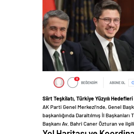
0
BEĞENDİM
ABONE OL
Siirt Teşkilatı, Türkiye Yüzyılı Hedefler
AK Parti Genel Merkezi’nde, Genel Baş
başkanlığında Daraltılmış İl Başkanları To
Başkanı Av. Bahri Caner Özturan ve ilgili
Yol Haritası ve Koordin