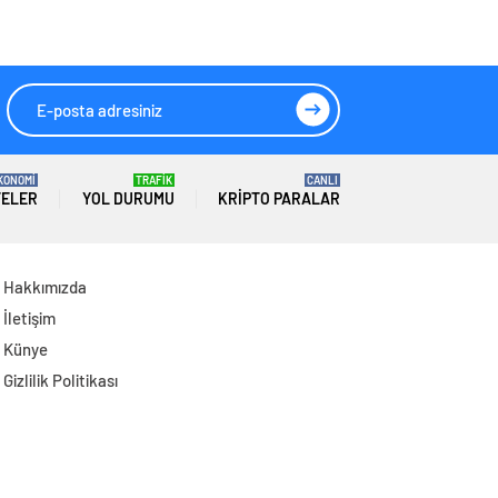
Operasyon: 7
Gözaltı
KONOMİ
TRAFİK
CANLI
TELER
YOL DURUMU
KRIPTO PARALAR
Hakkımızda
İletişim
Künye
Gizlilik Politikası