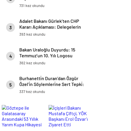
Miras Gezisi Düzenlendi
731 kez okundu
Adalet Bakanı Gürlek’ten CHP
Kararı Açıklaması: Delegelerin
3
Ve Üyenin İradesinin Menfaat Ve
393 kez okundu
Baskı İle Sakatlanması Kabul
Edilemez
Bakan Uraloğlu Duyurdu: 15
Temmuz’un 10. Yılı Logosu
4
Yüksek Hızlı Trenlerde Yer
362 kez okundu
Alacak
Burhanetti̇n Duran’dan Özgür
Özel’i̇n Söylemleri̇ne Sert Tepki̇:
5
“Si̇yasi̇ Nezaket Ve Gerçeklik
337 kez okundu
Aşınmaktadır”