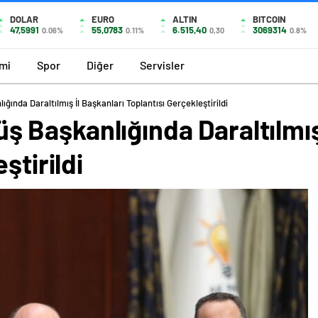
DOLAR
EURO
ALTIN
BITCOIN
47,5991
55,0783
6.515,40
3069314
0.06%
0.11%
0,30
0.8%
mi
Spor
Diğer
Servisler
nda Daraltılmış İl Başkanları Toplantısı Gerçekleştirildi
Başkanlığında Daraltılmış 
ştirildi