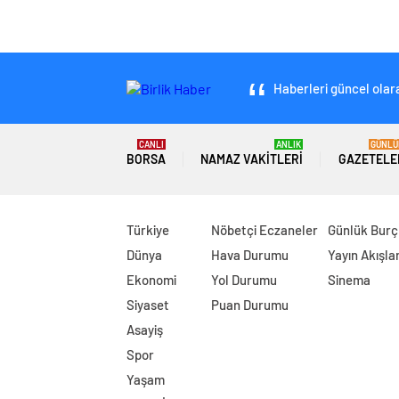
Haberleri güncel olara
CANLI
ANLIK
GÜNLÜ
BORSA
NAMAZ VAKITLERI
GAZETELE
Türkiye
Nöbetçi Eczaneler
Günlük Burç
Dünya
Hava Durumu
Yayın Akışlar
Ekonomi
Yol Durumu
Sinema
Siyaset
Puan Durumu
Asayiş
Spor
Yaşam