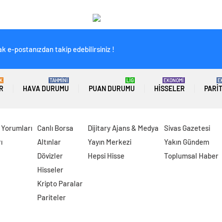
k e-postanızdan takip edebilirsiniz !
K
TAHMİNİ
LİG
EKONOMİ
E
R
HAVA DURUMU
PUAN DURUMU
HISSELER
PARI
 Yorumları
Canlı Borsa
Dijitary Ajans & Medya
Sivas Gazetesi
ı
Altınlar
Yayın Merkezi
Yakın Gündem
Dövizler
Hepsi Hisse
Toplumsal Haber
Hisseler
Kripto Paralar
Pariteler