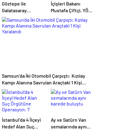
Göztepe ile
İçişleri Bakanı
Galatasaray
Mustafa Çiftçi, YÖK
Arasındaki 53 Yıllık
Başkanı Erol Özvar’ı
Yarım Kupa Hikayesi
Ziyaret Etti
Samsun’da İki Otomobil Çarpıştı: Kızılay
Kampı Alanına Savrulan Araçtaki 1 Kişi
Yaralandı
İstanbul’da 4 İlçeyi
Ay ve Satürn Van
Hedef Alan Suç
semalarında aynı
Örgütüne
karede buluştu