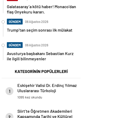
Galatasaray’a kötü haber! Monaco’dan
flaş Onyekuru kararı.
GÜNDEM
06 Ağustos 2026
Trump’tan seçim sonrası ilk mülakat
GÜNDEM
06 Ağustos 2026
Avusturya başbakanı Sebastian Kurz
ile ilgili bilinmeyenler
KATEGORİNİN POPÜLERLERİ
Eskişehir Valisi Dr. Erdinç Yılmaz
Uluslararası Türkoloji
1
Öğrencileriyle Bir Araya Geldi
1095 kez okundu
Siirt’te Öğretmen Akademileri
Kapsamında Tarihi ve Kültürel
2