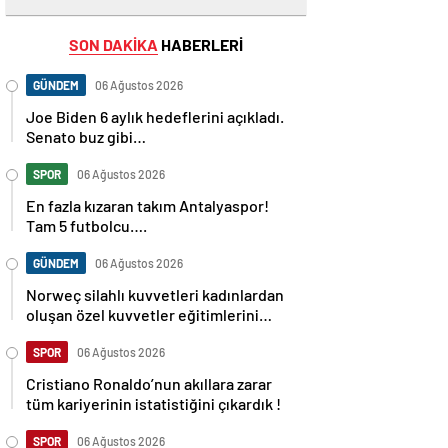
SON DAKİKA
HABERLERİ
GÜNDEM
06 Ağustos 2026
Joe Biden 6 aylık hedeflerini açıkladı.
Senato buz gibi…
SPOR
06 Ağustos 2026
En fazla kızaran takım Antalyaspor!
Tam 5 futbolcu….
GÜNDEM
06 Ağustos 2026
Norweç silahlı kuvvetleri kadınlardan
oluşan özel kuvvetler eğitimlerini
başlattı.
SPOR
06 Ağustos 2026
Cristiano Ronaldo’nun akıllara zarar
tüm kariyerinin istatistiğini çıkardık !
SPOR
06 Ağustos 2026