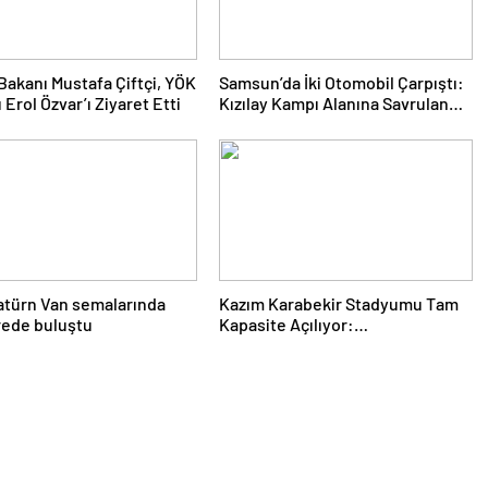
i Bakanı Mustafa Çiftçi, YÖK
Samsun’da İki Otomobil Çarpıştı:
 Erol Özvar’ı Ziyaret Etti
Kızılay Kampı Alanına Savrulan
Araçtaki 1 Kişi Yaralandı
atürn Van semalarında
Kazım Karabekir Stadyumu Tam
rede buluştu
Kapasite Açılıyor:
Erzurumspor’un İlk Konuğu
Galatasaray