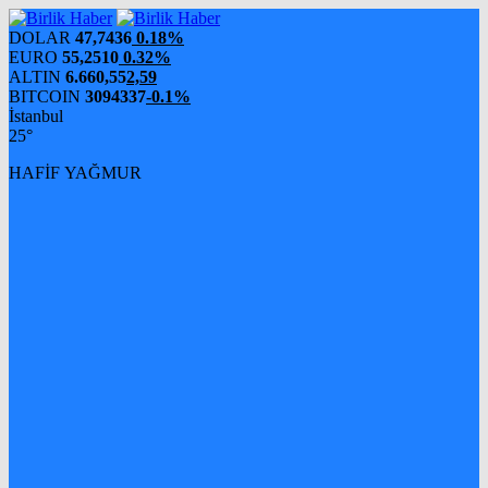
DOLAR
47,7436
0.18%
EURO
55,2510
0.32%
ALTIN
6.660,55
2,59
BITCOIN
3094337
-0.1%
İstanbul
25°
HAFİF YAĞMUR