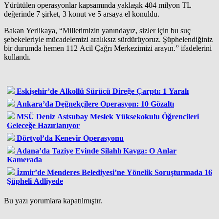
Yürütülen operasyonlar kapsamında yaklaşık 404 milyon TL
değerinde 7 şirket, 3 konut ve 5 arsaya el konuldu.
Bakan Yerlikaya, “Milletimizin yanındayız, sizler için bu suç
şebekeleriyle mücadelemizi aralıksız sürdürüyoruz. Şüphelendiğiniz
bir durumda hemen 112 Acil Çağrı Merkezimizi arayın.” ifadelerini
kullandı.
Eskişehir’de Alkollü Sürücü Direğe Çarptı: 1 Yaralı
Ankara’da Değnekçilere Operasyon: 10 Gözaltı
MSÜ Deniz Astsubay Meslek Yüksekokulu Öğrencileri
Geleceğe Hazırlanıyor
Dörtyol’da Kenevir Operasyonu
Adana’da Taziye Evinde Silahlı Kavga: O Anlar
Kamerada
İzmir’de Menderes Belediyesi’ne Yönelik Soruşturmada 16
Şüpheli Adliyede
Bu yazı yorumlara kapatılmıştır.