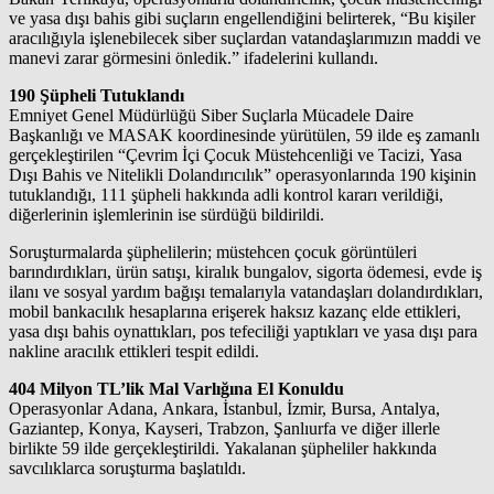
ve yasa dışı bahis gibi suçların engellendiğini belirterek, “Bu kişiler
aracılığıyla işlenebilecek siber suçlardan vatandaşlarımızın maddi ve
manevi zarar görmesini önledik.” ifadelerini kullandı.
190 Şüpheli Tutuklandı
Emniyet Genel Müdürlüğü Siber Suçlarla Mücadele Daire
Başkanlığı ve MASAK koordinesinde yürütülen, 59 ilde eş zamanlı
gerçekleştirilen “Çevrim İçi Çocuk Müstehcenliği ve Tacizi, Yasa
Dışı Bahis ve Nitelikli Dolandırıcılık” operasyonlarında 190 kişinin
tutuklandığı, 111 şüpheli hakkında adli kontrol kararı verildiği,
diğerlerinin işlemlerinin ise sürdüğü bildirildi.
Soruşturmalarda şüphelilerin; müstehcen çocuk görüntüleri
barındırdıkları, ürün satışı, kiralık bungalov, sigorta ödemesi, evde iş
ilanı ve sosyal yardım bağışı temalarıyla vatandaşları dolandırdıkları,
mobil bankacılık hesaplarına erişerek haksız kazanç elde ettikleri,
yasa dışı bahis oynattıkları, pos tefeciliği yaptıkları ve yasa dışı para
nakline aracılık ettikleri tespit edildi.
404 Milyon TL’lik Mal Varlığına El Konuldu
Operasyonlar Adana, Ankara, İstanbul, İzmir, Bursa, Antalya,
Gaziantep, Konya, Kayseri, Trabzon, Şanlıurfa ve diğer illerle
birlikte 59 ilde gerçekleştirildi. Yakalanan şüpheliler hakkında
savcılıklarca soruşturma başlatıldı.