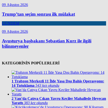
09 Ağustos 2026
Trump’tan seçim sonrası ilk mülakat
GÜNDEM
09 Ağustos 2026
Avusturya başbakanı Sebastian Kurz ile ilgili
bilinmeyenler
KATEGORİNİN POPÜLERLERİ
1
Trabzon Merkezli 11 İlde Yasa Dışı Bahis Operasyonu:
14 Tutuklama
543 kez okundu
2
Van’da Çatıya Çıkan Yavru Keçiler Mahallede Heyecan
Yarattı
383 kez okundu