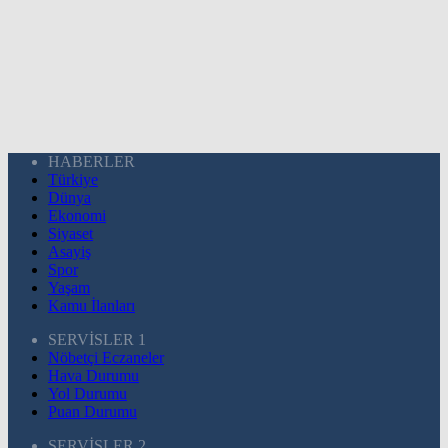
HABERLER
Türkiye
Dünya
Ekonomi
Siyaset
Asayiş
Spor
Yaşam
Kamu İlanları
SERVİSLER 1
Nöbetçi Eczaneler
Hava Durumu
Yol Durumu
Puan Durumu
SERVİSLER 2