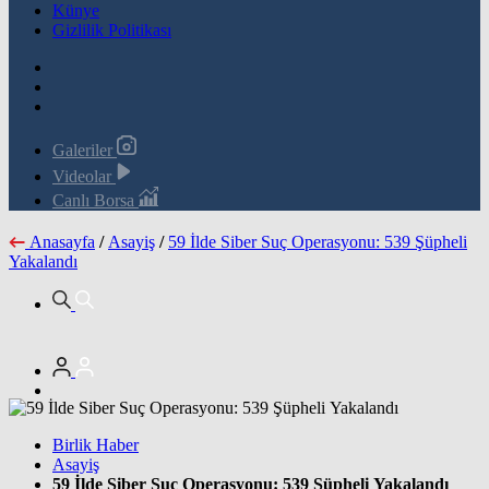
Künye
Gizlilik Politikası
Galeriler
Videolar
Canlı Borsa
Anasayfa
/
Asayiş
/
59 İlde Siber Suç Operasyonu: 539 Şüpheli
Yakalandı
Birlik Haber
Asayiş
59 İlde Siber Suç Operasyonu: 539 Şüpheli Yakalandı