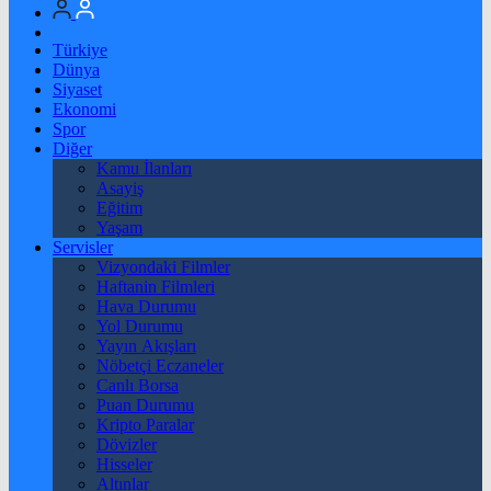
Türkiye
Dünya
Siyaset
Ekonomi
Spor
Diğer
Kamu İlanları
Asayiş
Eğitim
Yaşam
Servisler
Vizyondaki Filmler
Haftanin Filmleri
Hava Durumu
Yol Durumu
Yayın Akışları
Nöbetçi Eczaneler
Canlı Borsa
Puan Durumu
Kripto Paralar
Dövizler
Hisseler
Altınlar