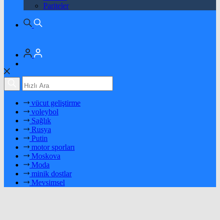
Pariteler
vücut geliştirme
voleybol
Sağlık
Rusya
Putin
motor sporları
Moskova
Moda
minik dostlar
Mevsimsel